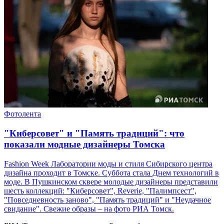
Фотолента
"Киберсовет" и "Память традиций": что
показали модные дизайнеры Томска
Fashion Week Лаборатории моды и стиля Сибирского центра
дизайна проходит в Томске. Суббота стала Днем технологий в
моде. В Пушкинском сквере молодые дизайнеры представили
шесть коллекций: "Киберсовет", Reverie, "Палимпсест",
"Повседневность заново", "Память традиций" и "Неудачное
свидание". Свежие образы – на фото РИА Томск.