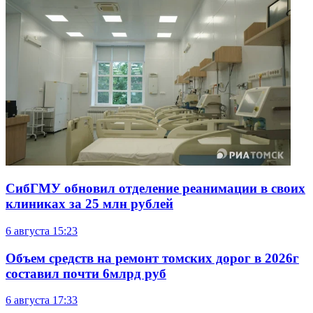
СибГМУ обновил отделение реанимации в своих
клиниках за 25 млн рублей
6 августа
15:23
Объем средств на ремонт томских дорог в 2026г
составил почти 6млрд руб
6 августа
17:33