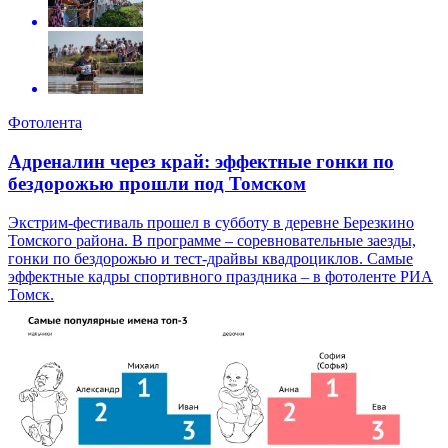
Фотолента
Адреналин через край: эффектные гонки по
бездорожью прошли под Томском
Экстрим-фестиваль прошел в субботу в деревне Березкино
Томского района. В программе – соревновательные заезды,
гонки по бездорожью и тест-драйвы квадроциклов. Самые
эффектные кадры спортивного праздника – в фотоленте РИА
Томск.