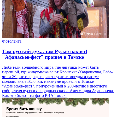
Фотолента
Там русский дух... там Русью пахнет!
"Афанасьев-фест" прошел в Томске
Любители волшебного мира, где лягушка может быть
царевной, где живут-поживают Крошечка-Хаврошечка, Баба-
яга и Жар-птица, где играют гусли-самогуды и растут
молодильные яблочки, накануне провели в Томске
"Афанасьев-фест", приуроченный к 200-летию известного
собирателя русских народных сказок Александра Афанасьева.
Как это было – на фото РИА Томск.