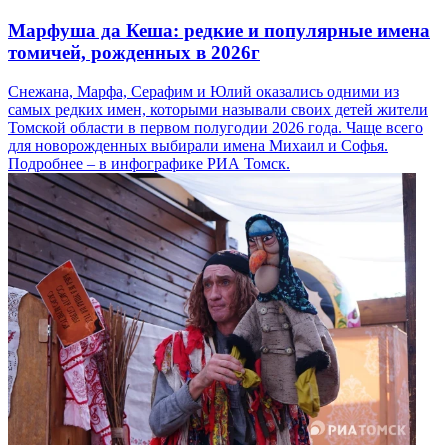
Марфуша да Кеша: редкие и популярные имена
томичей, рожденных в 2026г
Снежана, Марфа, Серафим и Юлий оказались одними из
самых редких имен, которыми называли своих детей жители
Томской области в первом полугодии 2026 года. Чаще всего
для новорожденных выбирали имена Михаил и Софья.
Подробнее – в инфографике РИА Томск.