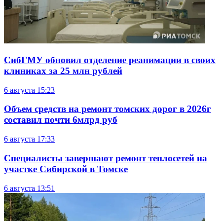
СибГМУ обновил отделение реанимации в своих
клиниках за 25 млн рублей
6 августа
15:23
Объем средств на ремонт томских дорог в 2026г
составил почти 6млрд руб
6 августа
17:33
Специалисты завершают ремонт теплосетей на
участке Сибирской в Томске
6 августа
13:51