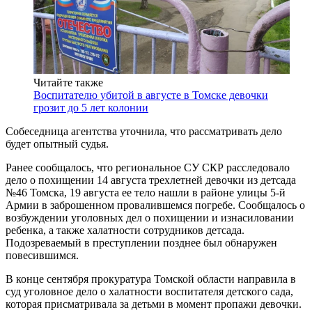
Читайте также
Воспитателю убитой в августе в Томске девочки
грозит до 5 лет колонии
Собеседница агентства уточнила, что рассматривать дело
будет опытный судья.
Ранее сообщалось, что региональное СУ СКР расследовало
дело о похищении 14 августа трехлетней девочки из детсада
№46 Томска, 19 августа ее тело нашли в районе улицы 5-й
Армии в заброшенном провалившемся погребе. Сообщалось о
возбуждении уголовных дел о похищении и изнасиловании
ребенка, а также халатности сотрудников детсада.
Подозреваемый в преступлении позднее был обнаружен
повесившимся.
В конце сентября прокуратура Томской области направила в
суд уголовное дело о халатности воспитателя детского сада,
которая присматривала за детьми в момент пропажи девочки.