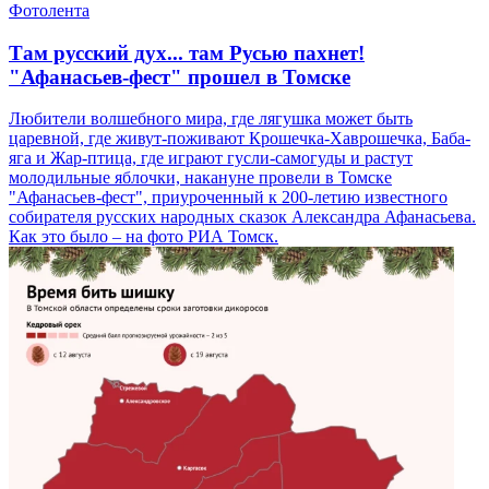
Фотолента
Там русский дух... там Русью пахнет!
"Афанасьев-фест" прошел в Томске
Любители волшебного мира, где лягушка может быть
царевной, где живут-поживают Крошечка-Хаврошечка, Баба-
яга и Жар-птица, где играют гусли-самогуды и растут
молодильные яблочки, накануне провели в Томске
"Афанасьев-фест", приуроченный к 200-летию известного
собирателя русских народных сказок Александра Афанасьева.
Как это было – на фото РИА Томск.