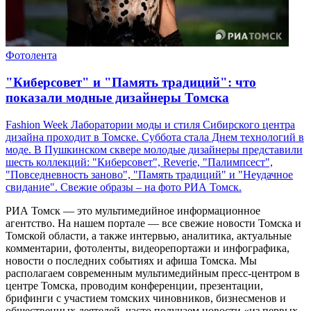
Фотолента
"Киберсовет" и "Память традиций": что
показали модные дизайнеры Томска
Fashion Week Лаборатории моды и стиля Сибирского центра
дизайна проходит в Томске. Суббота стала Днем технологий в
моде. В Пушкинском сквере молодые дизайнеры представили
шесть коллекций: "Киберсовет", Reverie, "Палимпсест",
"Повседневность заново", "Память традиций" и "Неудачное
свидание". Свежие образы – на фото РИА Томск.
РИА Томск — это мультимедийное информационное
агентство. На нашем портале — все свежие новости Томска и
Томской области, а также интервью, аналитика, актуальные
комментарии, фотоленты, видеорепортажи и инфографика,
новости о последних событиях и афиша Томска. Мы
располагаем современным мультимедийным пресс-центром в
центре Томска, проводим конференции, презентации,
брифинги с участием томских чиновников, бизнесменов и
общественных деятелей, часто получаем новости «из первых