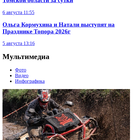
Томской области за сутки
6 августа
11:55
Ольга Кормухина и Натали выступят на
Празднике Топора 2026г
5 августа
13:16
Мультимедиа
Фото
Видео
Инфографика