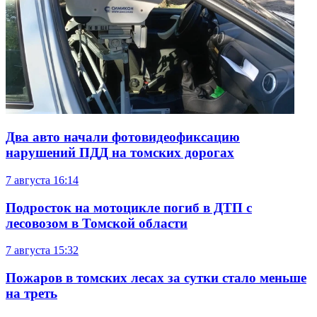
Два авто начали фотовидеофиксацию
нарушений ПДД на томских дорогах
7 августа
16:14
Подросток на мотоцикле погиб в ДТП с
лесовозом в Томской области
7 августа
15:32
Пожаров в томских лесах за сутки стало меньше
на треть