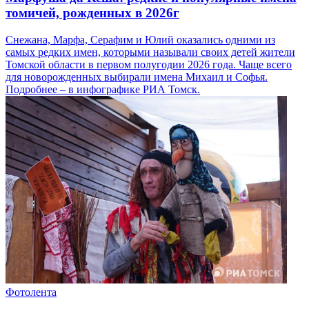
томичей, рожденных в 2026г
Снежана, Марфа, Серафим и Юлий оказались одними из
самых редких имен, которыми называли своих детей жители
Томской области в первом полугодии 2026 года. Чаще всего
для новорожденных выбирали имена Михаил и Софья.
Подробнее – в инфографике РИА Томск.
Фотолента