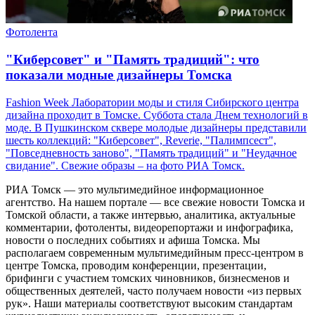
Фотолента
"Киберсовет" и "Память традиций": что
показали модные дизайнеры Томска
Fashion Week Лаборатории моды и стиля Сибирского центра
дизайна проходит в Томске. Суббота стала Днем технологий в
моде. В Пушкинском сквере молодые дизайнеры представили
шесть коллекций: "Киберсовет", Reverie, "Палимпсест",
"Повседневность заново", "Память традиций" и "Неудачное
свидание". Свежие образы – на фото РИА Томск.
РИА Томск — это мультимедийное информационное
агентство. На нашем портале — все свежие новости Томска и
Томской области, а также интервью, аналитика, актуальные
комментарии, фотоленты, видеорепортажи и инфографика,
новости о последних событиях и афиша Томска. Мы
располагаем современным мультимедийным пресс-центром в
центре Томска, проводим конференции, презентации,
брифинги с участием томских чиновников, бизнесменов и
общественных деятелей, часто получаем новости «из первых
рук». Наши материалы соответствуют высоким стандартам