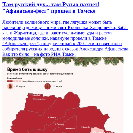
Там русский дух... там Русью пахнет!
"Афанасьев-фест" прошел в Томске
Любители волшебного мира, где лягушка может быть
царевной, где живут-поживают Крошечка-Хаврошечка, Баба-
яга и Жар-птица, где играют гусли-самогуды и растут
молодильные яблочки, накануне провели в Томске
"Афанасьев-фест", приуроченный к 200-летию известного
собирателя русских народных сказок Александра Афанасьева.
Как это было – на фото РИА Томск.