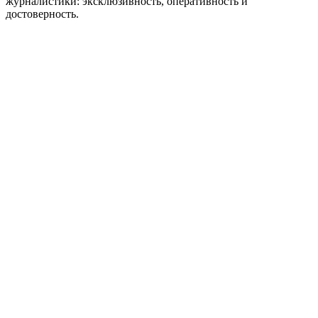
журналистики: эксклюзивность, оперативность и
достоверность.