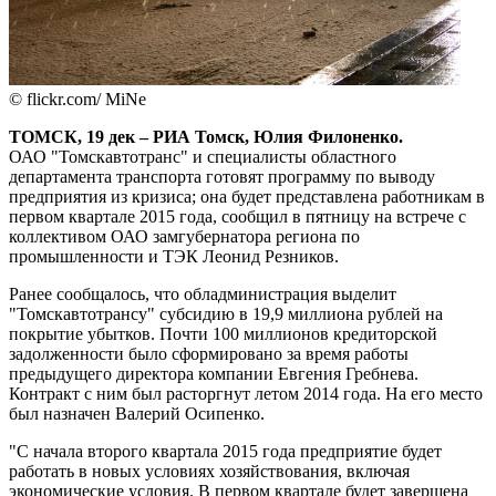
© flickr.com/ MiNe
ТОМСК, 19 дек – РИА Томск, Юлия Филоненко.
ОАО "Томскавтотранс" и специалисты областного
департамента транспорта готовят программу по выводу
предприятия из кризиса; она будет представлена работникам в
первом квартале 2015 года, сообщил в пятницу на встрече с
коллективом ОАО замгубернатора региона по
промышленности и ТЭК Леонид Резников.
Ранее сообщалось, что обладминистрация выделит
"Томскавтотрансу" субсидию в 19,9 миллиона рублей на
покрытие убытков. Почти 100 миллионов кредиторской
задолженности было сформировано за время работы
предыдущего директора компании Евгения Гребнева.
Контракт с ним был расторгнут летом 2014 года. На его место
был назначен Валерий Осипенко.
"С начала второго квартала 2015 года предприятие будет
работать в новых условиях хозяйствования, включая
экономические условия. В первом квартале будет завершена