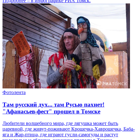
Подробнее – в инфографике РИА Томск.
Фотолента
Там русский дух... там Русью пахнет!
"Афанасьев-фест" прошел в Томске
Любители волшебного мира, где лягушка может быть
царевной, где живут-поживают Крошечка-Хаврошечка, Баба-
яга и Жар-птица, где играют гусли-самогуды и растут