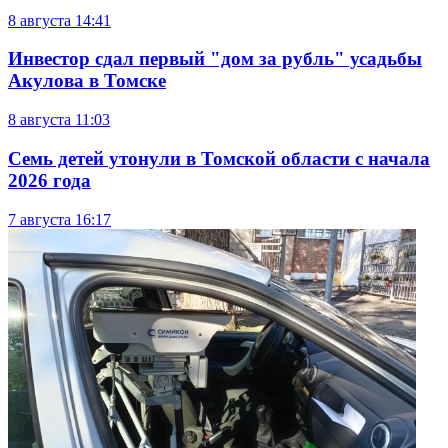
8 августа
14:41
Инвестор сдал первый "дом за рубль" усадьбы
Акулова в Томске
8 августа
11:03
Семь детей утонули в Томской области с начала
2026 года
7 августа
16:17