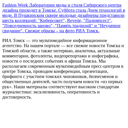
Fashion Week Лаборатории моды и стиля Сибирского центра
дизайна проходит в Томске. Суббота стала Днем технологий в
моде. В Пушкинском сквере молодые дизайнеры представили
шесть коллекций: "Киберсовет", Reverie, "Палимпсест",
"Повседневность заново", "Память традиций" и "Неудачное
свидание". Свежие образы – на фото РИА Томск.
РИА Томск — это мультимедийное информационное
агентство. На нашем портале — все свежие новости Томска и
Томской области, а также интервью, аналитика, актуальные
комментарии, фотоленты, видеорепортажи и инфографика,
новости о последних событиях и афиша Томска. Мы
располагаем современным мультимедийным пресс-центром в
центре Томска, проводим конференции, презентации,
брифинги с участием томских чиновников, бизнесменов и
общественных деятелей, часто получаем новости «из первых
рук». Наши материалы соответствуют высоким стандартам
журналистики: эксклюзивность, оперативность и
достоверность.