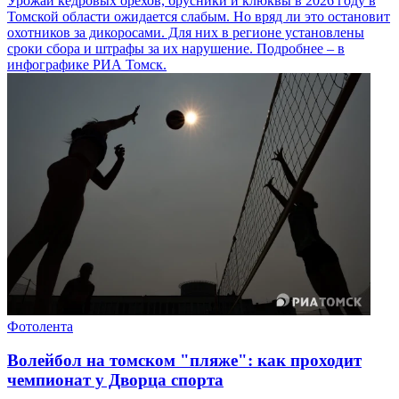
Урожай кедровых орехов, брусники и клюквы в 2026 году в
Томской области ожидается слабым. Но вряд ли это остановит
охотников за дикоросами. Для них в регионе установлены
сроки сбора и штрафы за их нарушение. Подробнее – в
инфографике РИА Томск.
Фотолента
Волейбол на томском "пляже": как проходит
чемпионат у Дворца спорта