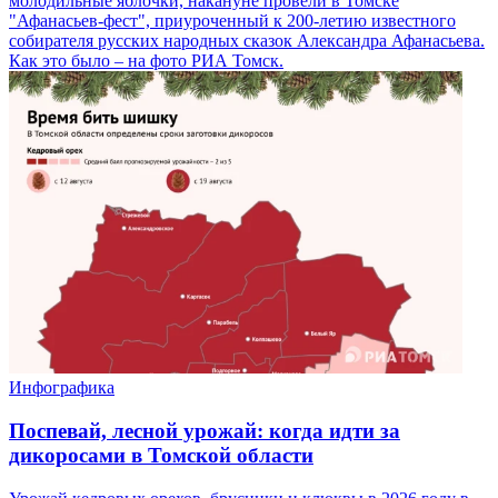
молодильные яблочки, накануне провели в Томске
"Афанасьев-фест", приуроченный к 200-летию известного
собирателя русских народных сказок Александра Афанасьева.
Как это было – на фото РИА Томск.
Инфографика
Поспевай, лесной урожай: когда идти за
дикоросами в Томской области