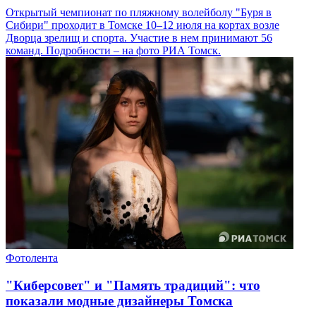
Открытый чемпионат по пляжному волейболу "Буря в
Сибири" проходит в Томске 10–12 июля на кортах возле
Дворца зрелищ и спорта. Участие в нем принимают 56
команд. Подробности – на фото РИА Томск.
Фотолента
"Киберсовет" и "Память традиций": что
показали модные дизайнеры Томска