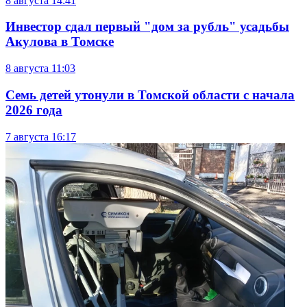
8 августа
14:41
Инвестор сдал первый "дом за рубль" усадьбы
Акулова в Томске
8 августа
11:03
Семь детей утонули в Томской области с начала
2026 года
7 августа
16:17