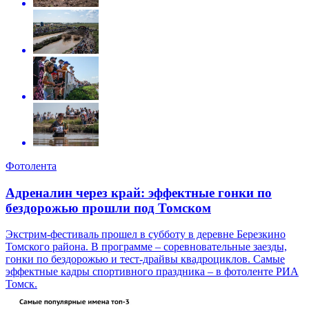
Фотолента
Адреналин через край: эффектные гонки по
бездорожью прошли под Томском
Экстрим-фестиваль прошел в субботу в деревне Березкино
Томского района. В программе – соревновательные заезды,
гонки по бездорожью и тест-драйвы квадроциклов. Самые
эффектные кадры спортивного праздника – в фотоленте РИА
Томск.