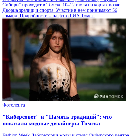
Сибири" проходит в Томске 10–12 июля на кортах возле
Дворца зрелищ и спорта. Участие в нем принимают 56
команд. Подробности – на фото РИА Томск.
Фотолента
"Киберсовет" и "Память традиций": что
показали модные дизайнеры Томска
Fashion Week Лаборатории моды и стиля Сибирского центра