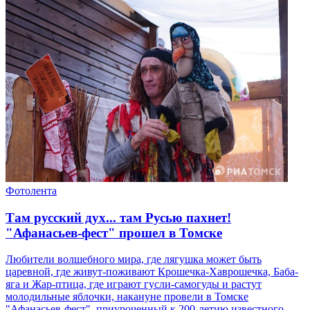
Фотолента
Там русский дух... там Русью пахнет!
"Афанасьев-фест" прошел в Томске
Любители волшебного мира, где лягушка может быть
царевной, где живут-поживают Крошечка-Хаврошечка, Баба-
яга и Жар-птица, где играют гусли-самогуды и растут
молодильные яблочки, накануне провели в Томске
"Афанасьев-фест", приуроченный к 200-летию известного