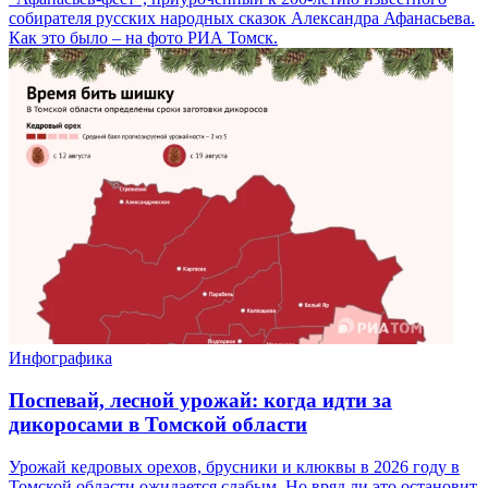
собирателя русских народных сказок Александра Афанасьева.
Как это было – на фото РИА Томск.
Инфографика
Поспевай, лесной урожай: когда идти за
дикоросами в Томской области
Урожай кедровых орехов, брусники и клюквы в 2026 году в
Томской области ожидается слабым. Но вряд ли это остановит