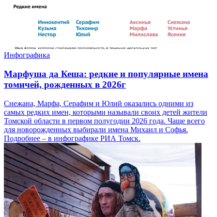
Инфографика
Марфуша да Кеша: редкие и популярные имена
томичей, рожденных в 2026г
Снежана, Марфа, Серафим и Юлий оказались одними из
самых редких имен, которыми называли своих детей жители
Томской области в первом полугодии 2026 года. Чаще всего
для новорожденных выбирали имена Михаил и Софья.
Подробнее – в инфографике РИА Томск.