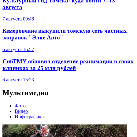
Культурный гид Томска: куда пойти 7–13
августа
7 августа
09:46
Кемеровчане выкупили томскую сеть частных
заправок "Элке Авто"
6 августа
16:57
СибГМУ обновил отделение реанимации в своих
клиниках за 25 млн рублей
6 августа
15:23
Мультимедиа
Фото
Видео
Инфографика