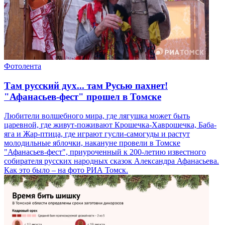
Фотолента
Там русский дух... там Русью пахнет!
"Афанасьев-фест" прошел в Томске
Любители волшебного мира, где лягушка может быть
царевной, где живут-поживают Крошечка-Хаврошечка, Баба-
яга и Жар-птица, где играют гусли-самогуды и растут
молодильные яблочки, накануне провели в Томске
"Афанасьев-фест", приуроченный к 200-летию известного
собирателя русских народных сказок Александра Афанасьева.
Как это было – на фото РИА Томск.