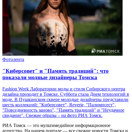
Фотолента
"Киберсовет" и "Память традиций": что
показали модные дизайнеры Томска
Fashion Week Лаборатории моды и стиля Сибирского центра
дизайна проходит в Томске. Суббота стала Днем технологий в
моде. В Пушкинском сквере молодые дизайнеры представили
шесть коллекций: "Киберсовет", Reverie, "Палимпсест",
"Повседневность заново", "Память традиций" и "Неудачное
свидание". Свежие образы – на фото РИА Томск.
РИА Томск — это мультимедийное информационное
агентство. На нашем портале — все свежие новости Томска и