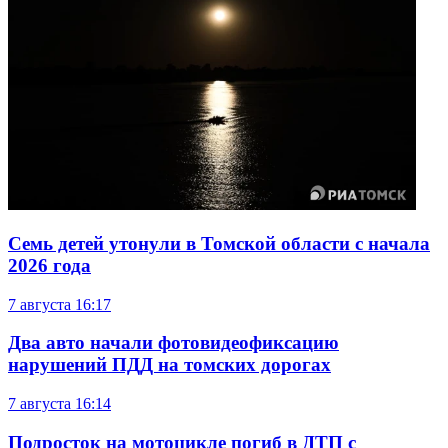
Семь детей утонули в Томской области с начала
2026 года
7 августа
16:17
Два авто начали фотовидеофиксацию
нарушений ПДД на томских дорогах
7 августа
16:14
Подросток на мотоцикле погиб в ДТП с