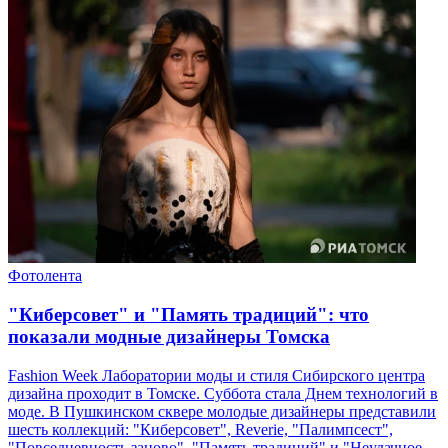
Фотолента
"Киберсовет" и "Память традиций": что
показали модные дизайнеры Томска
Fashion Week Лаборатории моды и стиля Сибирского центра
дизайна проходит в Томске. Суббота стала Днем технологий в
моде. В Пушкинском сквере молодые дизайнеры представили
шесть коллекций: "Киберсовет", Reverie, "Палимпсест",
"Повседневность заново", "Память традиций" и "Неудачное