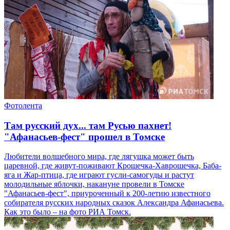
Фотолента
Там русский дух... там Русью пахнет!
"Афанасьев-фест" прошел в Томске
Любители волшебного мира, где лягушка может быть
царевной, где живут-поживают Крошечка-Хаврошечка, Баба-
яга и Жар-птица, где играют гусли-самогуды и растут
молодильные яблочки, накануне провели в Томске
"Афанасьев-фест", приуроченный к 200-летию известного
собирателя русских народных сказок Александра Афанасьева.
Как это было – на фото РИА Томск.