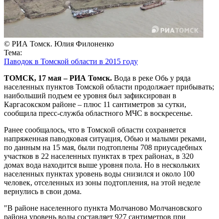
© РИА Томск. Юлия Филоненко
Тема:
Паводок в Томской области в 2015 году
ТОМСК, 17 мая – РИА Томск.
Вода в реке Обь у ряда
населенных пунктов Томской области продолжает прибывать;
наибольший подъем ее уровня был зафиксирован в
Каргасокском районе – плюс 11 сантиметров за сутки,
сообщила пресс-служба областного МЧС в воскресенье.
Ранее сообщалось, что в Томской области сохраняется
напряженная паводковая ситуация, Обью и малыми реками,
по данным на 15 мая, были подтоплены 708 приусадебных
участков в 22 населенных пунктах в трех районах, в 320
домах вода находится выше уровня пола. Но в нескольких
населенных пунктах уровень воды снизился и около 100
человек, отселенных из зоны подтопления, на этой неделе
вернулись в свои дома.
"В районе населенного пункта Молчаново Молчановского
района уровень воды составляет 927 сантиметров при