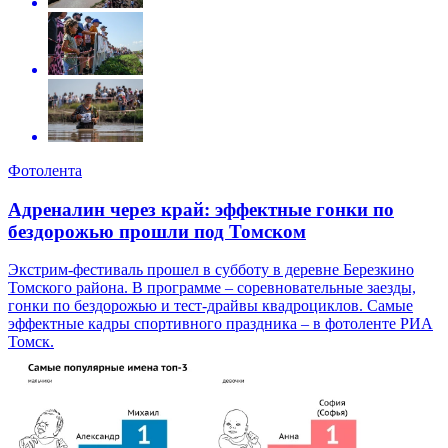
Фотолента
Адреналин через край: эффектные гонки по
бездорожью прошли под Томском
Экстрим-фестиваль прошел в субботу в деревне Березкино
Томского района. В программе – соревновательные заезды,
гонки по бездорожью и тест-драйвы квадроциклов. Самые
эффектные кадры спортивного праздника – в фотоленте РИА
Томск.