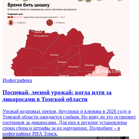
Инфографика
Поспевай, лесной урожай: когда идти за
дикоросами в Томской области
Урожай кедровых орехов, брусники и клюквы в 2026 году в
Томской области ожидается слабым. Но вряд ли это остановит
охотников за дикоросами. Для них в регионе установлены
сроки сбора и штрафы за их нарушение. Подробнее – в
инфографике РИА Томск.