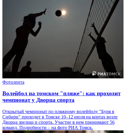
Фотолента
Волейбол на томском "пляже": как проходит
чемпионат у Дворца спорта
Открытый чемпионат по пляжному волейболу "Буря в
Сибири" проходит в Томске 10–12 июля на кортах возле
Дворца зрелищ и спорта. Участие в нем принимают 56
команд. Подробности – на фото РИА Томск.