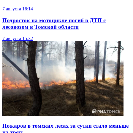
7 августа
16:14
Подросток на мотоцикле погиб в ДТП с
лесовозом в Томской области
7 августа
15:32
Пожаров в томских лесах за сутки стало меньше
на треть