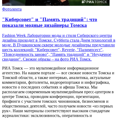
Фотолента
"Киберсовет" и "Память традиций": что
показали модные дизайнеры Томска
Fashion Week Лаборатории моды и стиля Сибирского центра
дизайна проходит в Томске. Суббота стала Днем технологий в
моде. В Пушкинском сквере молодые дизайнеры представили
шесть коллекций: "Киберсовет", Reverie, "Палимпсест",
"Повседневность заново", "Память традиций" и "Неудачное
свидание". Свежие образы – на фото РИА Томск.
РИА Томск — это мультимедийное информационное
агентство. На нашем портале — все свежие новости Томска и
Томской области, а также интервью, аналитика, актуальные
комментарии, фотоленты, видеорепортажи и инфографика,
новости о последних событиях и афиша Томска. Мы
располагаем современным мультимедийным пресс-центром в
центре Томска, проводим конференции, презентации,
брифинги с участием томских чиновников, бизнесменов и
общественных деятелей, часто получаем новости «из первых
рук». Наши материалы соответствуют высоким стандартам
журналистики: эксклюзивность, оперативность и