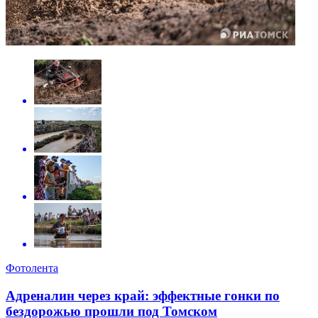
Фотолента
Адреналин через край: эффектные гонки по
бездорожью прошли под Томском