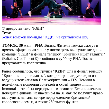
© предоставлено "ЮДИ"
Тема:
Успех томской команды "ЮДИ" на британском шоу
ТОМСК, 30 мая – РИА Томск.
Жители Томска смогут в
прямом эфире по интернету посмотреть выступление дэнс-
команды "ЮДИ" в финале телешоу "Британия ищет таланты"
(Britain's Got Tallent-9), сообщил в субботу РИА Томск
представитель коллектива.
Ранее сообщалось, что группа "ЮДИ" шла в финал телешоу
"Британия ищет таланты", которое транслирует один из
ведущих телеканалов Великобритании – ITV. Томичи в
полуфинале покорили зрителей и судей танцем Infiniti
Immortals – это был перформанс в темноте. Если коллектив
победит в финале, назначенном на 31 мая, то получит право
выступить на гала-вечере перед членами британской
королевской семьи, а также 250 тысяч фунтов.