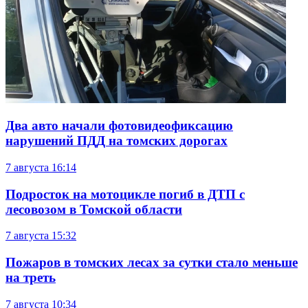
Два авто начали фотовидеофиксацию
нарушений ПДД на томских дорогах
7 августа
16:14
Подросток на мотоцикле погиб в ДТП с
лесовозом в Томской области
7 августа
15:32
Пожаров в томских лесах за сутки стало меньше
на треть
7 августа
10:34