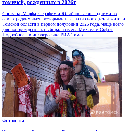
томичей, рожденных в 2026г
Снежана, Марфа, Серафим и Юлий оказались одними из
самых редких имен, которыми называли своих детей жители
Томской области в первом полугодии 2026 года. Чаще всего
для новорожденных выбирали имена Михаил и Софья.
Подробнее – в инфографике РИА Томск.
Фотолента