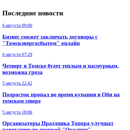
Последние новости
6 августа
09:00
Бизнес сможет заключать договоры с
"Томскэнергосбытом" онлайн
6 августа
07:29
Четверг в Томске будет теплым и пасмурным,
возможна гроза
5 августа
22:42
Подросток пропал во время купания в Оби на
томском севере
5 августа
18:06
Организаторы Праздника Топора улучшат
навигацию по томской "Околице"