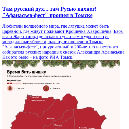
Там русский дух... там Русью пахнет!
"Афанасьев-фест" прошел в Томске
Любители волшебного мира, где лягушка может быть
царевной, где живут-поживают Крошечка-Хаврошечка, Баба-
яга и Жар-птица, где играют гусли-самогуды и растут
молодильные яблочки, накануне провели в Томске
"Афанасьев-фест", приуроченный к 200-летию известного
собирателя русских народных сказок Александра Афанасьева.
Как это было – на фото РИА Томск.