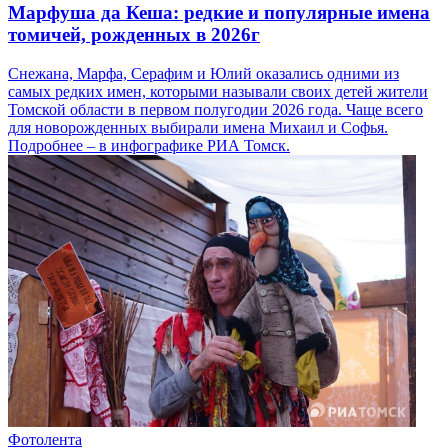
Марфуша да Кеша: редкие и популярные имена
томичей, рожденных в 2026г
Снежана, Марфа, Серафим и Юлий оказались одними из
самых редких имен, которыми называли своих детей жители
Томской области в первом полугодии 2026 года. Чаще всего
для новорожденных выбирали имена Михаил и Софья.
Подробнее – в инфографике РИА Томск.
Фотолента