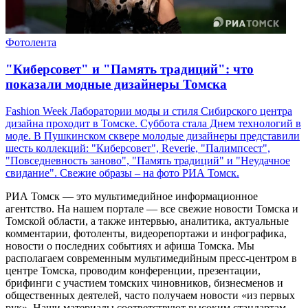
Фотолента
"Киберсовет" и "Память традиций": что
показали модные дизайнеры Томска
Fashion Week Лаборатории моды и стиля Сибирского центра
дизайна проходит в Томске. Суббота стала Днем технологий в
моде. В Пушкинском сквере молодые дизайнеры представили
шесть коллекций: "Киберсовет", Reverie, "Палимпсест",
"Повседневность заново", "Память традиций" и "Неудачное
свидание". Свежие образы – на фото РИА Томск.
РИА Томск — это мультимедийное информационное
агентство. На нашем портале — все свежие новости Томска и
Томской области, а также интервью, аналитика, актуальные
комментарии, фотоленты, видеорепортажи и инфографика,
новости о последних событиях и афиша Томска. Мы
располагаем современным мультимедийным пресс-центром в
центре Томска, проводим конференции, презентации,
брифинги с участием томских чиновников, бизнесменов и
общественных деятелей, часто получаем новости «из первых
рук». Наши материалы соответствуют высоким стандартам