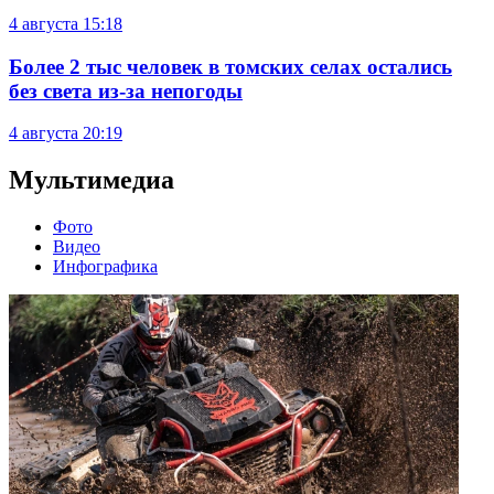
4 августа
15:18
Более 2 тыс человек в томских селах остались
без света из-за непогоды
4 августа
20:19
Мультимедиа
Фото
Видео
Инфографика