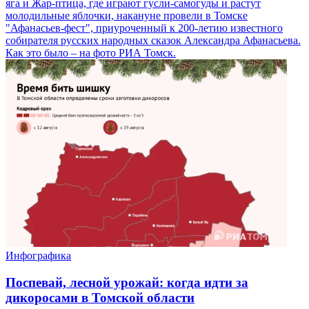
яга и Жар-птица, где играют гусли-самогуды и растут
молодильные яблочки, накануне провели в Томске
"Афанасьев-фест", приуроченный к 200-летию известного
собирателя русских народных сказок Александра Афанасьева.
Как это было – на фото РИА Томск.
Инфографика
Поспевай, лесной урожай: когда идти за
дикоросами в Томской области