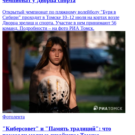
чемпионат у Дворца спорта
Открытый чемпионат по пляжному волейболу "Буря в
Сибири" проходит в Томске 10–12 июля на кортах возле
Дворца зрелищ и спорта. Участие в нем принимают 56
команд. Подробности – на фото РИА Томск.
Фотолента
"Киберсовет" и "Память традиций": что