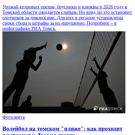
Урожай кедровых орехов, брусники и клюквы в 2026 году в
Томской области ожидается слабым. Но вряд ли это остановит
охотников за дикоросами. Для них в регионе установлены
сроки сбора и штрафы за их нарушение. Подробнее – в
инфографике РИА Томск.
Фотолента
Волейбол на томском "пляже": как проходит