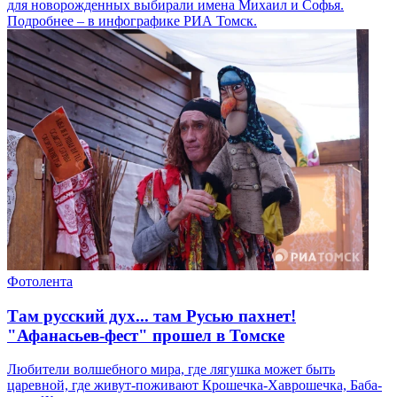
для новорожденных выбирали имена Михаил и Софья.
Подробнее – в инфографике РИА Томск.
Фотолента
Там русский дух... там Русью пахнет!
"Афанасьев-фест" прошел в Томске
Любители волшебного мира, где лягушка может быть
царевной, где живут-поживают Крошечка-Хаврошечка, Баба-