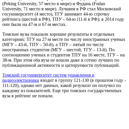
(Peking University, 57 место в мире) и Фудань (Fudan
University, 71 место в мире). Лучшим в РФ стал Московский
госуниверситет (4 место), ТГУ занимает 44-ю строчку
рейтинга (шестой в РФ), ТПУ – 64-ю (11-й в РФ); в 2014 году
они были на 47-м и 67-м местах.
Томские вузы показали хорошие результаты в отдельных
категориях: ТГУ на 27-м месте по числу иностранных ученых
(МГУ – 43-й, ТПУ – 50-й), а ТПУ – пятый по числу
иностранных студентов (МГУ – шестой, ТГУ – 13-й). По
соотношению ученых и студентов ТПУ на 16 месте, ТГУ – на
38-м. При этом оба вуза не вошли даже в сотню лучших по
публикационной активности и цитируемости публикаций.
Томский госуниверситет систем управления и
радиоэлектроники
входит в группу 121-130 (в прошлом году -
111-120), однако нет данных, какой результат он получил по
каждому из показателей. Еще три томских государственных
вуза в рейтинг не попали.