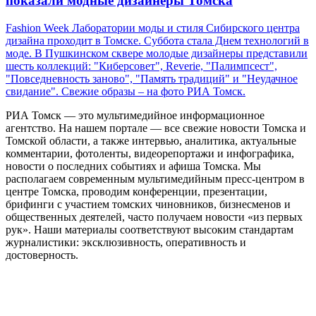
показали модные дизайнеры Томска
Fashion Week Лаборатории моды и стиля Сибирского центра
дизайна проходит в Томске. Суббота стала Днем технологий в
моде. В Пушкинском сквере молодые дизайнеры представили
шесть коллекций: "Киберсовет", Reverie, "Палимпсест",
"Повседневность заново", "Память традиций" и "Неудачное
свидание". Свежие образы – на фото РИА Томск.
РИА Томск — это мультимедийное информационное
агентство. На нашем портале — все свежие новости Томска и
Томской области, а также интервью, аналитика, актуальные
комментарии, фотоленты, видеорепортажи и инфографика,
новости о последних событиях и афиша Томска. Мы
располагаем современным мультимедийным пресс-центром в
центре Томска, проводим конференции, презентации,
брифинги с участием томских чиновников, бизнесменов и
общественных деятелей, часто получаем новости «из первых
рук». Наши материалы соответствуют высоким стандартам
журналистики: эксклюзивность, оперативность и
достоверность.