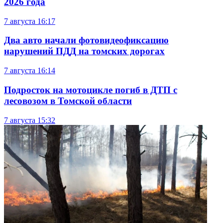
2026 года
7 августа
16:17
Два авто начали фотовидеофиксацию
нарушений ПДД на томских дорогах
7 августа
16:14
Подросток на мотоцикле погиб в ДТП с
лесовозом в Томской области
7 августа
15:32