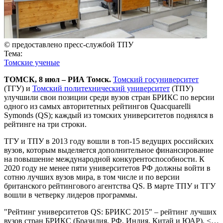
© предоставлено пресс-службой ТПУ
Тема:
Томские ученые
ТОМСК, 8 июл – РИА Томск.
Томский госуниверситет
(ТГУ) и
Томский политехнический университет
(ТПУ)
улучшили свои позиции среди вузов стран БРИКС по версии
одного из самых авторитетных рейтингов Quacquarelli
Symonds (QS); каждый из томских университетов поднялся в
рейтинге на три строки.
ТГУ и ТПУ в 2013 году вошли в топ-15 ведущих российских
вузов, которым выделяется дополнительное финансирование
на повышение международной конкурентоспособности. К
2020 году не менее пяти университетов РФ должны войти в
сотню лучших вузов мира, в том числе и по версии
британского рейтингового агентства QS. В марте ТПУ и ТГУ
вошли в четверку лидеров программы.
"Рейтинг университетов QS: БРИКС 2015" – рейтинг лучших
вузов стран БРИКС (Бразилия, РФ, Индия, Китай и ЮАР). <…