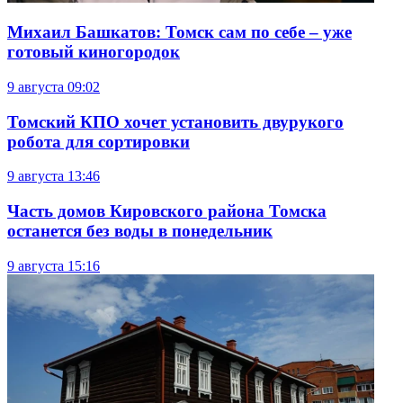
Михаил Башкатов: Томск сам по себе – уже
готовый киногородок
9 августа
09:02
Томский КПО хочет установить двурукого
робота для сортировки
9 августа
13:46
Часть домов Кировского района Томска
останется без воды в понедельник
9 августа
15:16