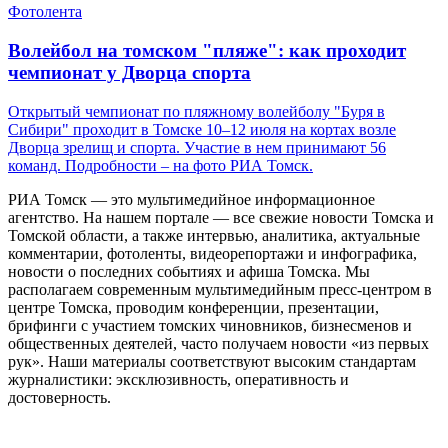
Фотолента
Волейбол на томском "пляже": как проходит
чемпионат у Дворца спорта
Открытый чемпионат по пляжному волейболу "Буря в
Сибири" проходит в Томске 10–12 июля на кортах возле
Дворца зрелищ и спорта. Участие в нем принимают 56
команд. Подробности – на фото РИА Томск.
РИА Томск — это мультимедийное информационное
агентство. На нашем портале — все свежие новости Томска и
Томской области, а также интервью, аналитика, актуальные
комментарии, фотоленты, видеорепортажи и инфографика,
новости о последних событиях и афиша Томска. Мы
располагаем современным мультимедийным пресс-центром в
центре Томска, проводим конференции, презентации,
брифинги с участием томских чиновников, бизнесменов и
общественных деятелей, часто получаем новости «из первых
рук». Наши материалы соответствуют высоким стандартам
журналистики: эксклюзивность, оперативность и
достоверность.