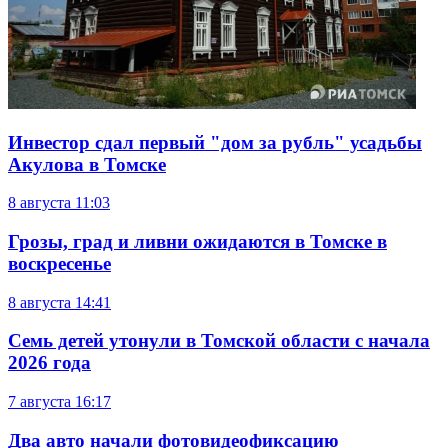
Инвестор сдал первый "дом за рубль" усадьбы
Акулова в Томске
8 августа
11:03
Грозы, град и ливни ожидаются в Томске в
воскресенье
8 августа
14:41
Семь детей утонули в Томской области с начала
2026 года
7 августа
16:17
Два авто начали фотовидеофиксацию