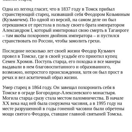
Одна из легенд гласит, что в 1837 году в Томск прибыл
странствующий старец, назвавший себя Феодором Козьминым
(Кузьмичем). По одной из версий, на самом деле он был
отрекшимся от престола в пользу своего брата императором
Александром I, который имитировал свою смерть в Таганроге
– там якобы похоронен двойник императора – и пустился
странствовать по России, чтобы замолить грехи.
Последние несколько лет своей жизни Феодор Кузьмич
провел в Томске, где в своей усадьбе его приютил купец
Семен Хромов. Поступь старца, его походка и все манеры
выдавали в нем благовоспитанного и образованного,
возможно, непростого происхождения, хотя он был прост в
речах и вел аскетичный образ жизни.
Умер старец в 1864 году. Он завещал похоронить себя в
Томске в ограде Богородице-Алексиевского монастыря.
Могила старца сразу стала местом паломничества. В начале
XX века над ней была сооружена часовня, а в 1995 году на
месте разрушенной в годы гонений часовни были обретены
мощи святого Феодора, ставшие главной святыней Томска.