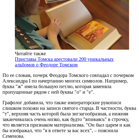
Читайте также
Приставы Томска арестовали 200 уникальных
альбомов о Феодоре Томском
По ее словам, почерк Феодора Томского совпадал с почерком
Александра I по начертанию многих символов. Например,
буква "ж" имела большую петлю, которая заменяла
пропущенные рядом с ней буквы "о" и "е".
Графолог добавила, что также императорские рукописи
слишком похожи на записи святого старца. В частности, буква
"т", верхняя часть которой была зигзагообразная, а нижняя
заканчивалась очень низко, как будто "впиваясь" в строчку,
что является признаком материализма. "Он был царем и как
бы изображал, что "я в ответе за вас всех", – пояснила
Семенова.