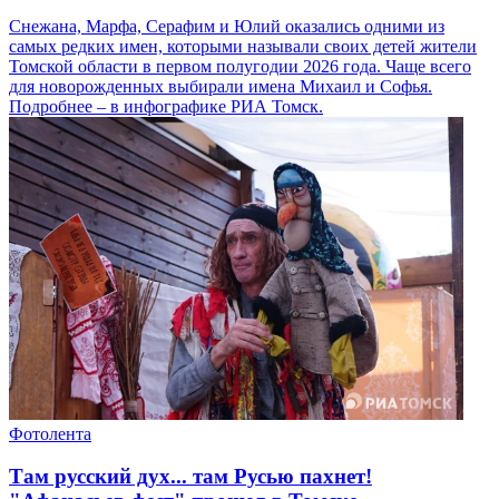
Снежана, Марфа, Серафим и Юлий оказались одними из
самых редких имен, которыми называли своих детей жители
Томской области в первом полугодии 2026 года. Чаще всего
для новорожденных выбирали имена Михаил и Софья.
Подробнее – в инфографике РИА Томск.
Фотолента
Там русский дух... там Русью пахнет!