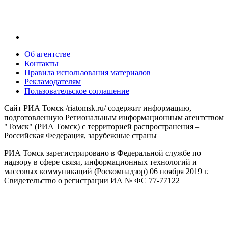
Об агентстве
Контакты
Правила использования материалов
Рекламодателям
Пользовательское соглашение
Сайт РИА Томск /riatomsk.ru/ содержит информацию,
подготовленную Региональным информационным агентством
"Томск" (РИА Томск) с территорией распространения –
Российская Федерация, зарубежные страны
РИА Томск зарегистрировано в Федеральной службе по
надзору в сфере связи, информационных технологий и
массовых коммуникаций (Роскомнадзор) 06 ноября 2019 г.
Свидетельство о регистрации ИА № ФС 77-77122
Настоящий ресурс может содержать материалы 18+.
Материалы, размещенные на правах рекламы, выходят под
знаком "#" и/или "реклама". РИА Томск не несет
ответственности за партнерские материалы