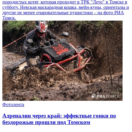
породистых котят, которая проходит в ТРК "Лето" в Томске в
субботу. Невская маскарадная кошка, мейн-куны, ориенталы и
другие не менее очаровательные пушистики – на фото РИА
Томск.
Фотолента
Адреналин через край: эффектные гонки по
бездорожью прошли под Томском