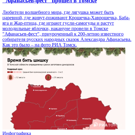
"Афанасьев-фест" прошел в Томске
Любители волшебного мира, где лягушка может быть
царевной, где живут-поживают Крошечка-Хаврошечка, Баба-
яга и Жар-птица, где играют гусли-самогуды и растут
молодильные яблочки, накануне провели в Томске
"Афанасьев-фест", приуроченный к 200-летию известного
собирателя русских народных сказок Александра Афанасьева.
Как это было – на фото РИА Томск.
Инфографика