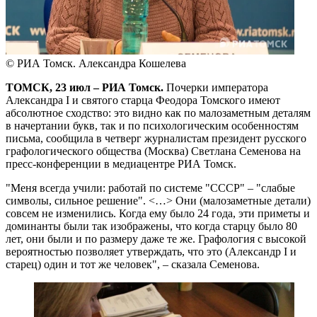
© РИА Томск. Александра Кошелева
ТОМСК, 23 июл – РИА Томск.
Почерки императора
Александра I и святого старца Феодора Томского имеют
абсолютное сходство: это видно как по малозаметным деталям
в начертании букв, так и по психологическим особенностям
письма, сообщила в четверг журналистам президент русского
графологического общества (Москва) Светлана Семенова на
пресс-конференции в медиацентре РИА Томск.
"Меня всегда учили: работай по системе "СССР" – "слабые
символы, сильное решение". <…> Они (малозаметные детали)
совсем не изменились. Когда ему было 24 года, эти приметы и
доминанты были так изображены, что когда старцу было 80
лет, они были и по размеру даже те же. Графология с высокой
вероятностью позволяет утверждать, что это (Александр I и
старец) один и тот же человек", – сказала Семенова.