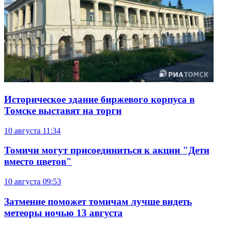
Историческое здание биржевого корпуса в
Томске выставят на торги
10 августа
11:34
Томичи могут присоединиться к акции "Дети
вместо цветов"
10 августа
09:53
Затмение поможет томичам лучше видеть
метеоры ночью 13 августа