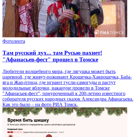
Фотолента
Там русский дух... там Русью пахнет!
"Афанасьев-фест" прошел в Томске
Любители волшебного мира, где лягушка может быть
царевной, где живут-поживают Крошечка-Хаврошечка, Баба-
яга и Жар-птица, где играют гусли-самогуды и растут
молодильные яблочки, накануне провели в Томске
"Афанасьев-фест", приуроченный к 200-летию известного
собирателя русских народных сказок Александра Афанасьева.
Как это было – на фото РИА Томск.