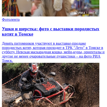
Фотолента
Ушки и шерстка: фото с выставки породистых
котят в Томске
Девять питомников участвуют в выставке-продаже
породистых котят, которая проходит в ТРК "Лето" в Томске в
субботу. Невская маскарадная кошка, мейн-куны, ориенталы и
другие не менее очаровательные пушистики – на фото РИА
Томск.