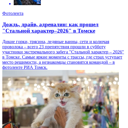
Фотолента
Дождь, драйв, адреналин: как прошел
"Стальной характер–2026" в Томске
Дикие горки, трясина, ледяные ванны, сети и колючая
проволока – всего 23 препятствия прошли в субботу
участники экстремального забега "Стальной характер – 2026"
в Томске. Самые яркие моменты с трассы, где страх уступает
место решимости, а незнакомцы становятся командой – в
фотоленте РИА Томск.