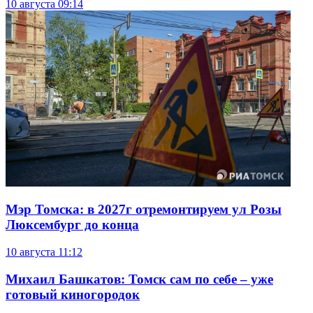
10 августа
09:14
Мэр Томска: в 2027г отремонтируем ул Розы
Люксембург до конца
10 августа
11:12
Михаил Башкатов: Томск сам по себе – уже
готовый киногородок