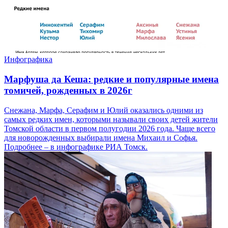
Инфографика
Марфуша да Кеша: редкие и популярные имена
томичей, рожденных в 2026г
Снежана, Марфа, Серафим и Юлий оказались одними из
самых редких имен, которыми называли своих детей жители
Томской области в первом полугодии 2026 года. Чаще всего
для новорожденных выбирали имена Михаил и Софья.
Подробнее – в инфографике РИА Томск.