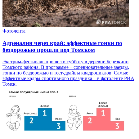
Фотолента
Адреналин через край: эффектные гонки по
бездорожью прошли под Томском
Экстрим-фестиваль прошел в субботу в деревне Березкино
Томского района. В программе – соревновательные заезды,
гонки по бездорожью и тест-драйвы квадроциклов. Самые
эффектные кадры спортивного праздника – в фотоленте РИА
Томск.