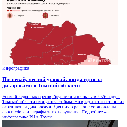
Инфографика
Поспевай, лесной урожай: когда идти за
дикоросами в Томской области
Урожай кедровых орехов, брусники и клюквы в 2026 году в
Томской области ожидается слабым. Но вряд ли это остановит
охотников за дикоросами. Для них в регионе установлены
сроки сбора и штрафы за их нарушение. Подробнее – в
инфографике РИА Томск.