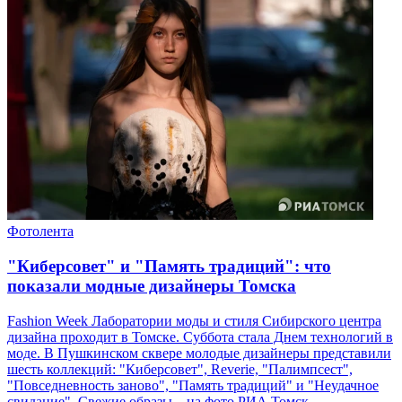
Фотолента
"Киберсовет" и "Память традиций": что
показали модные дизайнеры Томска
Fashion Week Лаборатории моды и стиля Сибирского центра
дизайна проходит в Томске. Суббота стала Днем технологий в
моде. В Пушкинском сквере молодые дизайнеры представили
шесть коллекций: "Киберсовет", Reverie, "Палимпсест",
"Повседневность заново", "Память традиций" и "Неудачное
свидание". Свежие образы – на фото РИА Томск.