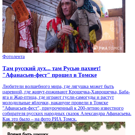
Фотолента
Там русский дух... там Русью пахнет!
"Афанасьев-фест" прошел в Томске
Любители волшебного мира, где лягушка может быть
царевной, где живут-поживают Крошечка-Хаврошечка, Баба-
яга и Жар-птица, где играют гусли-самогуды и растут
молодильные яблочки, накануне провели в Томске
"Афанасьев-фест", приуроченный к 200-летию известного
собирателя русских народных сказок Александра Афанасьева.
Как это было – на фото РИА Томск.