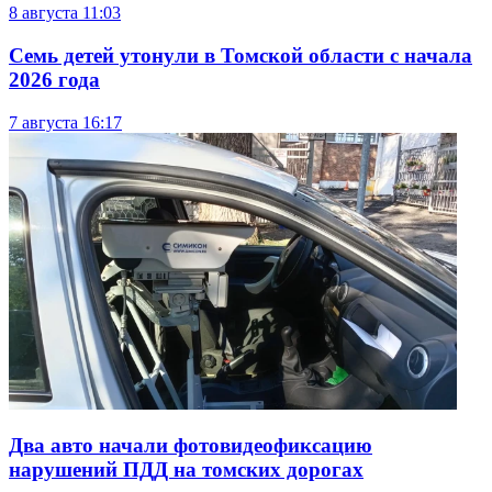
8 августа
11:03
Семь детей утонули в Томской области с начала
2026 года
7 августа
16:17
Два авто начали фотовидеофиксацию
нарушений ПДД на томских дорогах