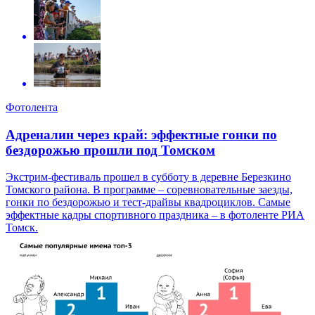
Фотолента
Адреналин через край: эффектные гонки по
бездорожью прошли под Томском
Экстрим-фестиваль прошел в субботу в деревне Березкино
Томского района. В программе – соревновательные заезды,
гонки по бездорожью и тест-драйвы квадроциклов. Самые
эффектные кадры спортивного праздника – в фотоленте РИА
Томск.