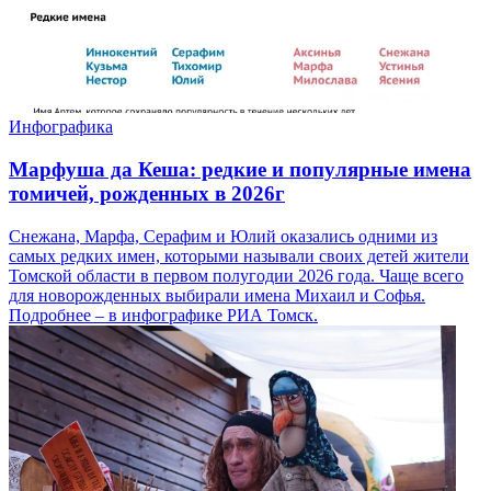
Инфографика
Марфуша да Кеша: редкие и популярные имена
томичей, рожденных в 2026г
Снежана, Марфа, Серафим и Юлий оказались одними из
самых редких имен, которыми называли своих детей жители
Томской области в первом полугодии 2026 года. Чаще всего
для новорожденных выбирали имена Михаил и Софья.
Подробнее – в инфографике РИА Томск.