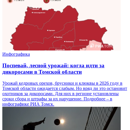
Инфографика
Поспевай, лесной урожай: когда идти за
дикоросами в Томской области
Урожай кедровых орехов, брусники и клюквы в 2026 году в
Томской области ожидается слабым. Но вряд ли это остановит
охотников за дикоросами. Для них в регионе установлены
сроки сбора и штрафы за их нарушение. Подробнее – в
инфографике РИА Томск.