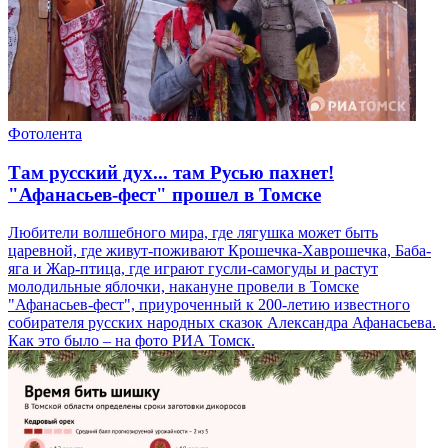
Фотолента
Там русский дух... там Русью пахнет!
"Афанасьев-фест" прошел в Томске
Любители волшебного мира, где лягушка может быть
царевной, где живут-поживают Крошечка-Хаврошечка, Баба-
яга и Жар-птица, где играют гусли-самогуды и растут
молодильные яблочки, накануне провели в Томске
"Афанасьев-фест", приуроченный к 200-летию известного
собирателя русских народных сказок Александра Афанасьева.
Как это было – на фото РИА Томск.