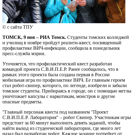
© с сайта ТПУ
ТОМСК, 9 ноя – РИА Томск.
Студенты томских колледжей
и училищ в ноябре пройдут реалити-квест, посвященный
профилактике ВИЧ-инфекции, сообщила в понедельник
пресс-служба мэрии.
Уточняется, что профилактический квест разработан
командой проекта С.В.И.П.Е.Р. Ранее сообщалось, что в
рамках этого проекта была создана первая в России
мобильная игра по профилактике ВИЧ. Ее главным героем
стал робот-свипер, которого, по легенде, изобрели и забыли
томские студенты. Прибираясь в городе, он с помощью метлы
уничтожает капсулы с наркотикам, монстров и другие
опасные предметы.
"Главный персонаж квеста под названием "Проект
С.В.И.П.Е.Р. Лаборатория" – робот Свипер. Участникам игры
предстоит за 60 минут выполнить девять заданий, чтобы
найти выход из студенческой лаборатории, где много лет
назад был разработан робот. Каждое задание потребует от