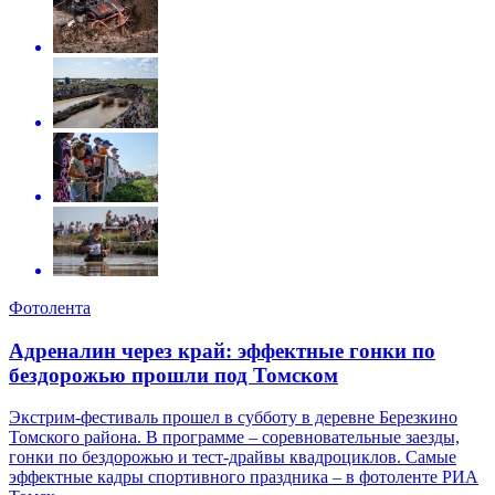
Фотолента
Адреналин через край: эффектные гонки по
бездорожью прошли под Томском
Экстрим-фестиваль прошел в субботу в деревне Березкино
Томского района. В программе – соревновательные заезды,
гонки по бездорожью и тест-драйвы квадроциклов. Самые
эффектные кадры спортивного праздника – в фотоленте РИА