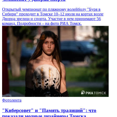
Открытый чемпионат по пляжному волейболу "Буря в
Сибири" проходит в Томске 10–12 июля на кортах возле
Дворца зрелищ и спорта. Участие в нем принимают 56
команд. Подробности – на фото РИА Томск.
Фотолента
"Киберсовет" и "Память традиций": что
показали модные дизайнеры Томска