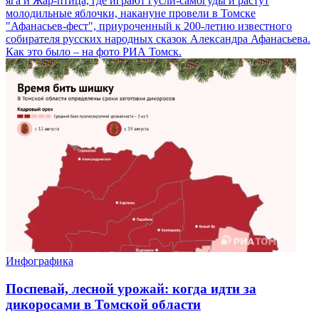
яга и Жар-птица, где играют гусли-самогуды и растут
молодильные яблочки, накануне провели в Томске
"Афанасьев-фест", приуроченный к 200-летию известного
собирателя русских народных сказок Александра Афанасьева.
Как это было – на фото РИА Томск.
Инфографика
Поспевай, лесной урожай: когда идти за
дикоросами в Томской области