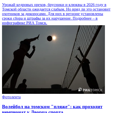
Урожай кедровых орехов, брусники и клюквы в 2026 году в
Томской области ожидается слабым. Но вряд ли это остановит
охотников за дикоросами. Для них в регионе установлены
сроки сбора и штрафы за их нарушение. Подробнее – в
инфографике РИА Томск.
Фотолента
Волейбол на томском "пляже": как проходит
чемпионат у Дворца спорта