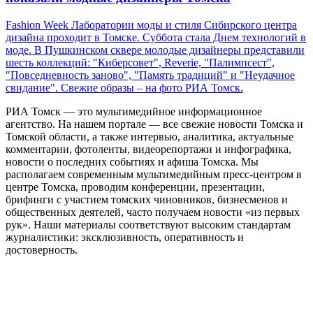
Fashion Week Лаборатории моды и стиля Сибирского центра
дизайна проходит в Томске. Суббота стала Днем технологий в
моде. В Пушкинском сквере молодые дизайнеры представили
шесть коллекций: "Киберсовет", Reverie, "Палимпсест",
"Повседневность заново", "Память традиций" и "Неудачное
свидание". Свежие образы – на фото РИА Томск.
РИА Томск — это мультимедийное информационное
агентство. На нашем портале — все свежие новости Томска и
Томской области, а также интервью, аналитика, актуальные
комментарии, фотоленты, видеорепортажи и инфографика,
новости о последних событиях и афиша Томска. Мы
располагаем современным мультимедийным пресс-центром в
центре Томска, проводим конференции, презентации,
брифинги с участием томских чиновников, бизнесменов и
общественных деятелей, часто получаем новости «из первых
рук». Наши материалы соответствуют высоким стандартам
журналистики: эксклюзивность, оперативность и
достоверность.