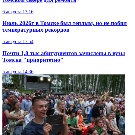
6 августа
13:16
Июль 2026г в Томске был теплым, но не побил
температурных рекордов
5 августа
17:54
Почти 1,8 тыс абитуриентов зачислены в вузы
Томска "приоритетно"
5 августа
14:36