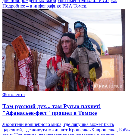
для новорожденных выбирали имена Михаил и Софья.
Подробнее – в инфографике РИА Томск.
Фотолента
Там русский дух... там Русью пахнет!
"Афанасьев-фест" прошел в Томске
Любители волшебного мира, где лягушка может быть
царевной, где живут-поживают Крошечка-Хаврошечка, Баба-