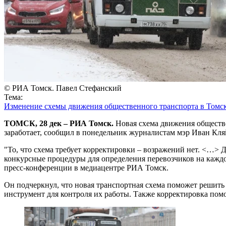
© РИА Томск. Павел Стефанский
Тема:
Изменение схемы движения общественного транспорта в Томс
ТОМСК, 28 дек – РИА Томск.
Новая схема движения обществе
заработает, сообщил в понедельник журналистам мэр Иван Кля
"То, что схема требует корректировки – возражений нет. <…> 
конкурсные процедуры для определения перевозчиков на каждом
пресс-конференции в медиацентре РИА Томск.
Он подчеркнул, что новая транспортная схема поможет решить
инструмент для контроля их работы. Также корректировка пом