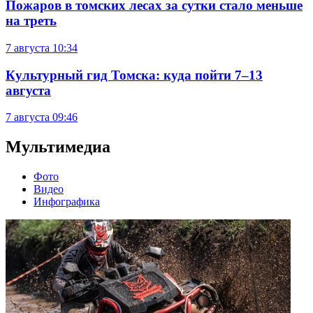
Пожаров в томских лесах за сутки стало меньше
на треть
7 августа
10:34
Культурный гид Томска: куда пойти 7–13
августа
7 августа
09:46
Мультимедиа
Фото
Видео
Инфографика