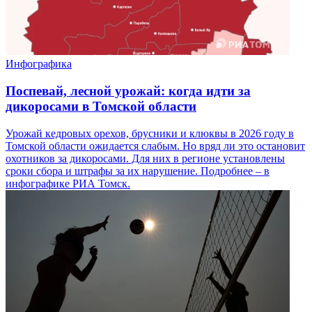
Инфографика
Поспевай, лесной урожай: когда идти за
дикоросами в Томской области
Урожай кедровых орехов, брусники и клюквы в 2026 году в
Томской области ожидается слабым. Но вряд ли это остановит
охотников за дикоросами. Для них в регионе установлены
сроки сбора и штрафы за их нарушение. Подробнее – в
инфографике РИА Томск.