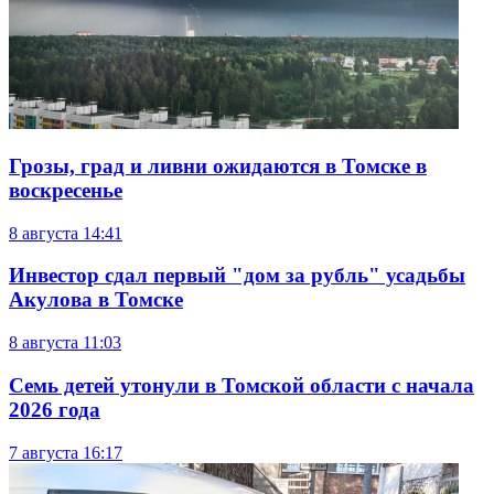
Грозы, град и ливни ожидаются в Томске в
воскресенье
8 августа
14:41
Инвестор сдал первый "дом за рубль" усадьбы
Акулова в Томске
8 августа
11:03
Семь детей утонули в Томской области с начала
2026 года
7 августа
16:17