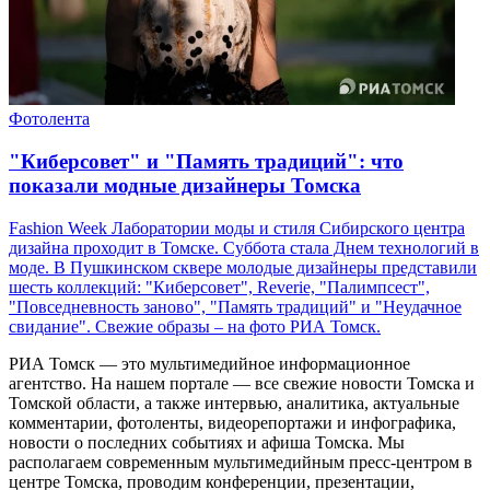
Фотолента
"Киберсовет" и "Память традиций": что
показали модные дизайнеры Томска
Fashion Week Лаборатории моды и стиля Сибирского центра
дизайна проходит в Томске. Суббота стала Днем технологий в
моде. В Пушкинском сквере молодые дизайнеры представили
шесть коллекций: "Киберсовет", Reverie, "Палимпсест",
"Повседневность заново", "Память традиций" и "Неудачное
свидание". Свежие образы – на фото РИА Томск.
РИА Томск — это мультимедийное информационное
агентство. На нашем портале — все свежие новости Томска и
Томской области, а также интервью, аналитика, актуальные
комментарии, фотоленты, видеорепортажи и инфографика,
новости о последних событиях и афиша Томска. Мы
располагаем современным мультимедийным пресс-центром в
центре Томска, проводим конференции, презентации,