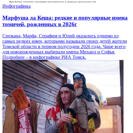
Инфографика
Марфуша да Кеша: редкие и популярные имена
томичей, рожденных в 2026г
Снежана, Марфа, Серафим и Юлий оказались одними из
самых редких имен, которыми называли своих детей жители
Томской области в первом полугодии 2026 года. Чаще всего
для новорожденных выбирали имена Михаил и Софья.
Подробнее – в инфографике РИА Томск.