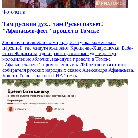
Фотолента
Там русский дух... там Русью пахнет!
"Афанасьев-фест" прошел в Томске
Любители волшебного мира, где лягушка может быть
царевной, где живут-поживают Крошечка-Хаврошечка, Баба-
яга и Жар-птица, где играют гусли-самогуды и растут
молодильные яблочки, накануне провели в Томске
"Афанасьев-фест", приуроченный к 200-летию известного
собирателя русских народных сказок Александра Афанасьева.
Как это было – на фото РИА Томск.