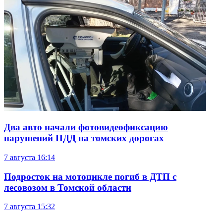
Два авто начали фотовидеофиксацию
нарушений ПДД на томских дорогах
7 августа
16:14
Подросток на мотоцикле погиб в ДТП с
лесовозом в Томской области
7 августа
15:32