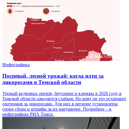
Инфографика
Поспевай, лесной урожай: когда идти за
дикоросами в Томской области
Урожай кедровых орехов, брусники и клюквы в 2026 году в
Томской области ожидается слабым. Но вряд ли это остановит
охотников за дикоросами. Для них в регионе установлены
сроки сбора и штрафы за их нарушение. Подробнее – в
инфографике РИА Томск.