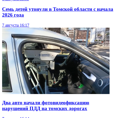
Семь детей утонули в Томской области с начала
2026 года
7 августа
16:17
Два авто начали фотовидеофиксацию
нарушений ПДД на томских дорогах