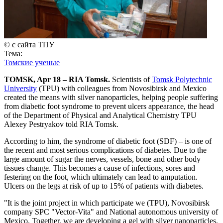
© с сайта ТПУ
Тема:
Томские ученые
TOMSK, Apr 18 – RIA Tomsk.
Scientists of
Tomsk Polytechnic
University
(TPU) with colleagues from Novosibirsk and Mexico
created the means with silver nanoparticles, helping people suffering
from diabetic foot syndrome to prevent ulcers appearance, the head
of the Department of Physical and Analytical Chemistry TPU
Alexey Pestryakov told RIA Tomsk.
According to him, the syndrome of diabetic foot (SDF) – is one of
the recent and most serious complications of diabetes. Due to the
large amount of sugar the nerves, vessels, bone and other body
tissues change. This becomes a cause of infections, sores and
festering on the foot, which ultimately can lead to amputation.
Ulcers on the legs at risk of up to 15% of patients with diabetes.
"It is the joint project in which participate we (TPU), Novosibirsk
company SPC "Vector-Vita" and National autonomous university of
Mexico. Together, we are developing a gel with silver nanoparticles,