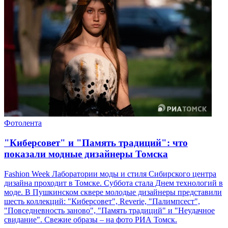
Фотолента
"Киберсовет" и "Память традиций": что
показали модные дизайнеры Томска
Fashion Week Лаборатории моды и стиля Сибирского центра
дизайна проходит в Томске. Суббота стала Днем технологий в
моде. В Пушкинском сквере молодые дизайнеры представили
шесть коллекций: "Киберсовет", Reverie, "Палимпсест",
"Повседневность заново", "Память традиций" и "Неудачное
свидание". Свежие образы – на фото РИА Томск.