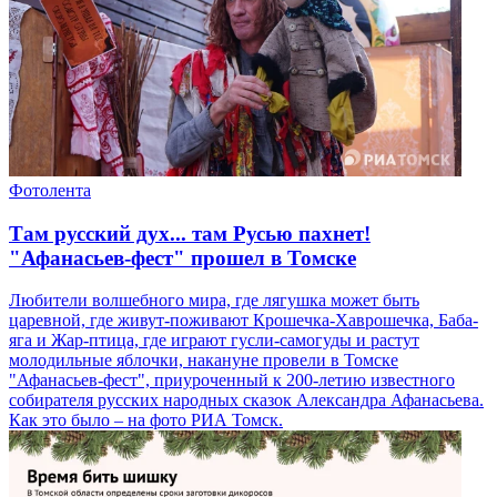
Фотолента
Там русский дух... там Русью пахнет!
"Афанасьев-фест" прошел в Томске
Любители волшебного мира, где лягушка может быть
царевной, где живут-поживают Крошечка-Хаврошечка, Баба-
яга и Жар-птица, где играют гусли-самогуды и растут
молодильные яблочки, накануне провели в Томске
"Афанасьев-фест", приуроченный к 200-летию известного
собирателя русских народных сказок Александра Афанасьева.
Как это было – на фото РИА Томск.