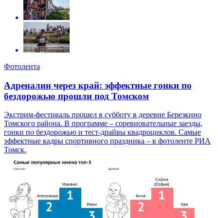
Фотолента
Адреналин через край: эффектные гонки по
бездорожью прошли под Томском
Экстрим-фестиваль прошел в субботу в деревне Березкино
Томского района. В программе – соревновательные заезды,
гонки по бездорожью и тест-драйвы квадроциклов. Самые
эффектные кадры спортивного праздника – в фотоленте РИА
Томск.