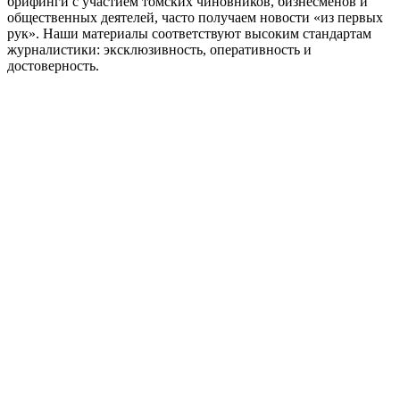
Фотолента
"Киберсовет" и "Память традиций": что
показали модные дизайнеры Томска
Fashion Week Лаборатории моды и стиля Сибирского центра
дизайна проходит в Томске. Суббота стала Днем технологий в
моде. В Пушкинском сквере молодые дизайнеры представили
шесть коллекций: "Киберсовет", Reverie, "Палимпсест",
"Повседневность заново", "Память традиций" и "Неудачное
свидание". Свежие образы – на фото РИА Томск.
РИА Томск — это мультимедийное информационное
агентство. На нашем портале — все свежие новости Томска и
Томской области, а также интервью, аналитика, актуальные
комментарии, фотоленты, видеорепортажи и инфографика,