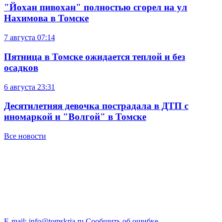
Последние новости
7 августа
10:34
Пожаров в томских лесах за сутки стало меньше
на треть
7 августа
09:46
Культурный гид Томска: куда пойти 7–13
августа
7 августа
09:01
Билайн усилил сигнал 4G для 1,7 тыс жителей