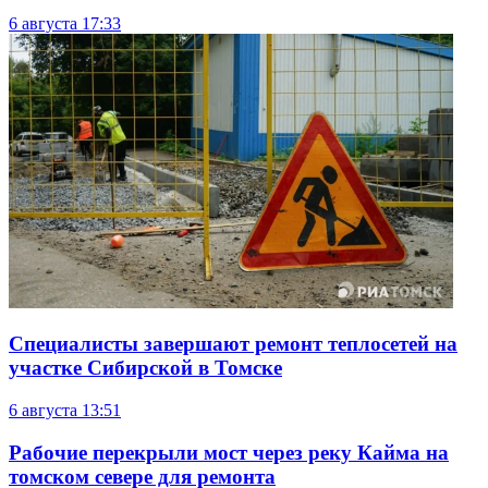
6 августа
17:33
Специалисты завершают ремонт теплосетей на
участке Сибирской в Томске
6 августа
13:51
Рабочие перекрыли мост через реку Кайма на
томском севере для ремонта