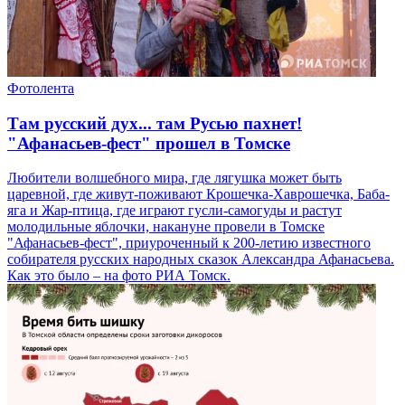
Фотолента
Там русский дух... там Русью пахнет!
"Афанасьев-фест" прошел в Томске
Любители волшебного мира, где лягушка может быть
царевной, где живут-поживают Крошечка-Хаврошечка, Баба-
яга и Жар-птица, где играют гусли-самогуды и растут
молодильные яблочки, накануне провели в Томске
"Афанасьев-фест", приуроченный к 200-летию известного
собирателя русских народных сказок Александра Афанасьева.
Как это было – на фото РИА Томск.