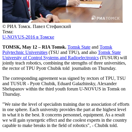
© РИА Томск. Павел Стефанский
Тема:
U-NOVUS-2016 в Томске
TOMSK, May 12 – RIA Tomsk.
Tomsk State
and
Tomsk
Polytechnic Universities
(TSU and TPU), and also
Tomsk State
University of Control Systems and Radioelectronics
(TUSUR) will
jointly teach robotics, combining the strengths of three universities,
the rector of TPU Pyotr Chubik told journalists on Thursday.
The corresponding agreement was signed by rectors of TPU, TSU
and TUSUR - Pyotr Chubik, Eduard Galazhinsky, Alexander
Shelupanov within the third youth forum U-NOVUS in Tomsk on
Thursday.
"We raise the level of specialists training due to association of efforts
in one sphere. Each university provides the part at the highest level
in what it is the best. It concerns personnel, equipment. As a result
we will gain synergetic effect and the coolest experts in the country
capable to make breaks in the field of robotics", - Chubik told.