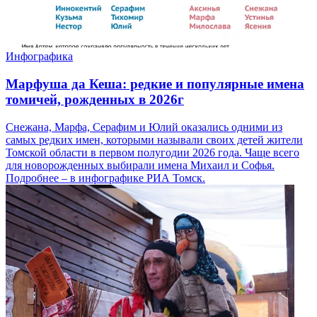
Инфографика
Марфуша да Кеша: редкие и популярные имена
томичей, рожденных в 2026г
Снежана, Марфа, Серафим и Юлий оказались одними из
самых редких имен, которыми называли своих детей жители
Томской области в первом полугодии 2026 года. Чаще всего
для новорожденных выбирали имена Михаил и Софья.
Подробнее – в инфографике РИА Томск.