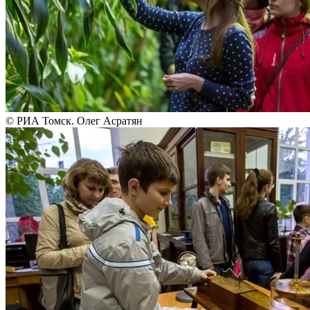
© РИА Томск. Олег Асратян