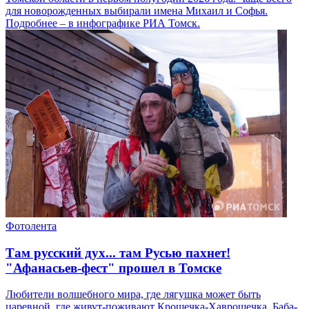
для новорожденных выбирали имена Михаил и Софья.
Подробнее – в инфографике РИА Томск.
Фотолента
Там русский дух... там Русью пахнет!
"Афанасьев-фест" прошел в Томске
Любители волшебного мира, где лягушка может быть
царевной, где живут-поживают Крошечка-Хаврошечка, Баба-