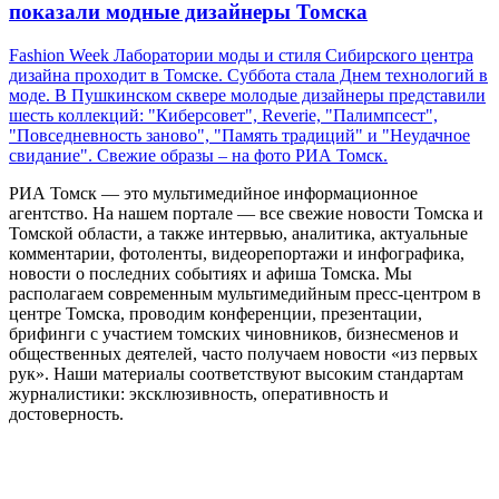
показали модные дизайнеры Томска
Fashion Week Лаборатории моды и стиля Сибирского центра
дизайна проходит в Томске. Суббота стала Днем технологий в
моде. В Пушкинском сквере молодые дизайнеры представили
шесть коллекций: "Киберсовет", Reverie, "Палимпсест",
"Повседневность заново", "Память традиций" и "Неудачное
свидание". Свежие образы – на фото РИА Томск.
РИА Томск — это мультимедийное информационное
агентство. На нашем портале — все свежие новости Томска и
Томской области, а также интервью, аналитика, актуальные
комментарии, фотоленты, видеорепортажи и инфографика,
новости о последних событиях и афиша Томска. Мы
располагаем современным мультимедийным пресс-центром в
центре Томска, проводим конференции, презентации,
брифинги с участием томских чиновников, бизнесменов и
общественных деятелей, часто получаем новости «из первых
рук». Наши материалы соответствуют высоким стандартам
журналистики: эксклюзивность, оперативность и
достоверность.