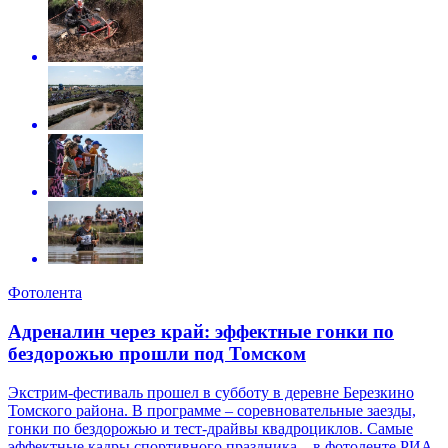
Фотолента
Адреналин через край: эффектные гонки по
бездорожью прошли под Томском
Экстрим-фестиваль прошел в субботу в деревне Березкино
Томского района. В программе – соревновательные заезды,
гонки по бездорожью и тест-драйвы квадроциклов. Самые
эффектные кадры спортивного праздника – в фотоленте РИА