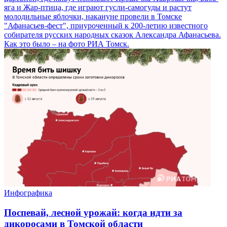
яга и Жар-птица, где играют гусли-самогуды и растут
молодильные яблочки, накануне провели в Томске
"Афанасьев-фест", приуроченный к 200-летию известного
собирателя русских народных сказок Александра Афанасьева.
Как это было – на фото РИА Томск.
Инфографика
Поспевай, лесной урожай: когда идти за
дикоросами в Томской области