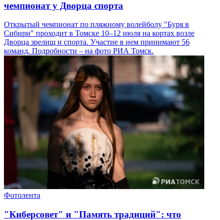
чемпионат у Дворца спорта
Открытый чемпионат по пляжному волейболу "Буря в
Сибири" проходит в Томске 10–12 июля на кортах возле
Дворца зрелищ и спорта. Участие в нем принимают 56
команд. Подробности – на фото РИА Томск.
Фотолента
"Киберсовет" и "Память традиций": что