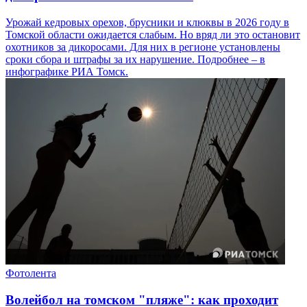
Урожай кедровых орехов, брусники и клюквы в 2026 году в
Томской области ожидается слабым. Но вряд ли это остановит
охотников за дикоросами. Для них в регионе установлены
сроки сбора и штрафы за их нарушение. Подробнее – в
инфографике РИА Томск.
Фотолента
Волейбол на томском "пляже": как проходит