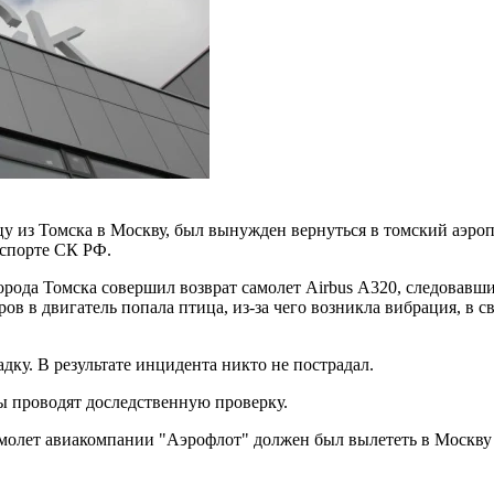
 из Томска в Москву, был вынужден вернуться в томский аэропор
нспорте СК РФ.
 города Томска совершил возврат самолет Airbus А320, следова
ов в двигатель попала птица, из-за чего возникла вибрация, в 
дку. В результате инцидента никто не пострадал.
ы проводят доследственную проверку.
молет авиакомпании "Аэрофлот" должен был вылететь в Москву в