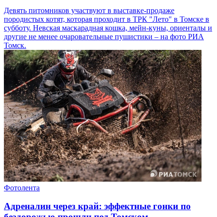
Девять питомников участвуют в выставке-продаже
породистых котят, которая проходит в ТРК "Лето" в Томске в
субботу. Невская маскарадная кошка, мейн-куны, ориенталы и
другие не менее очаровательные пушистики – на фото РИА
Томск.
Фотолента
Адреналин через край: эффектные гонки по
бездорожью прошли под Томском