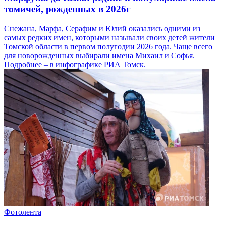
томичей, рожденных в 2026г
Снежана, Марфа, Серафим и Юлий оказались одними из
самых редких имен, которыми называли своих детей жители
Томской области в первом полугодии 2026 года. Чаще всего
для новорожденных выбирали имена Михаил и Софья.
Подробнее – в инфографике РИА Томск.
Фотолента