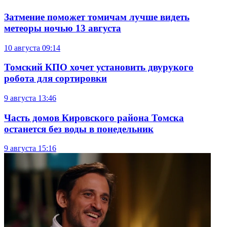
Затмение поможет томичам лучше видеть
метеоры ночью 13 августа
10 августа
09:14
Томский КПО хочет установить двурукого
робота для сортировки
9 августа
13:46
Часть домов Кировского района Томска
останется без воды в понедельник
9 августа
15:16