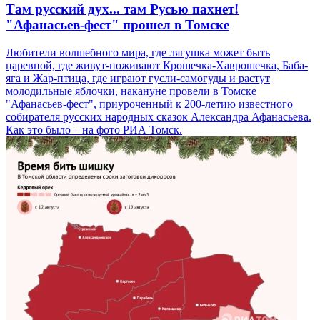
Там русский дух... там Русью пахнет!
"Афанасьев-фест" прошел в Томске
Любители волшебного мира, где лягушка может быть
царевной, где живут-поживают Крошечка-Хаврошечка, Баба-
яга и Жар-птица, где играют гусли-самогуды и растут
молодильные яблочки, накануне провели в Томске
"Афанасьев-фест", приуроченный к 200-летию известного
собирателя русских народных сказок Александра Афанасьева.
Как это было – на фото РИА Томск.