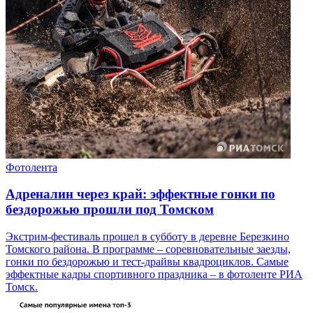
Фотолента
Адреналин через край: эффектные гонки по
бездорожью прошли под Томском
Экстрим-фестиваль прошел в субботу в деревне Березкино
Томского района. В программе – соревновательные заезды,
гонки по бездорожью и тест-драйвы квадроциклов. Самые
эффектные кадры спортивного праздника – в фотоленте РИА
Томск.