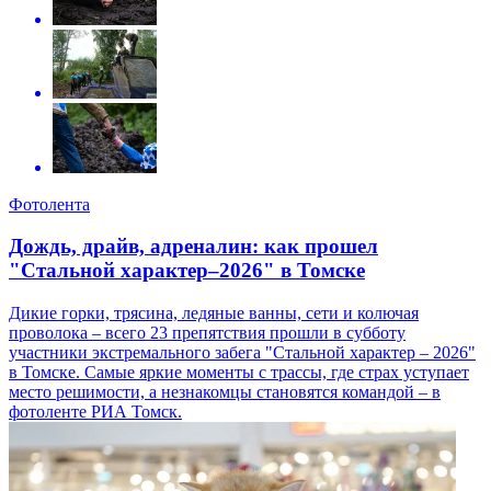
Фотолента
Дождь, драйв, адреналин: как прошел
"Стальной характер–2026" в Томске
Дикие горки, трясина, ледяные ванны, сети и колючая
проволока – всего 23 препятствия прошли в субботу
участники экстремального забега "Стальной характер – 2026"
в Томске. Самые яркие моменты с трассы, где страх уступает
место решимости, а незнакомцы становятся командой – в
фотоленте РИА Томск.