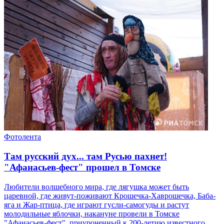
Фотолента
Там русский дух... там Русью пахнет!
"Афанасьев-фест" прошел в Томске
Любители волшебного мира, где лягушка может быть
царевной, где живут-поживают Крошечка-Хаврошечка, Баба-
яга и Жар-птица, где играют гусли-самогуды и растут
молодильные яблочки, накануне провели в Томске
"Афанасьев-фест", приуроченный к 200-летию известного