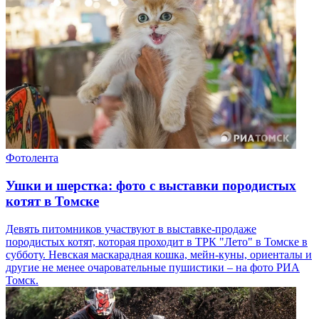
Фотолента
Ушки и шерстка: фото с выставки породистых
котят в Томске
Девять питомников участвуют в выставке-продаже
породистых котят, которая проходит в ТРК "Лето" в Томске в
субботу. Невская маскарадная кошка, мейн-куны, ориенталы и
другие не менее очаровательные пушистики – на фото РИА
Томск.