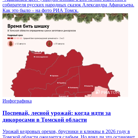
собирателя русских народных сказок Александра Афанасьева.
Как это было – на фото РИА Томск.
Инфографика
Поспевай, лесной урожай: когда идти за
дикоросами в Томской области
Урожай кедровых орехов, брусники и клюквы в 2026 году в
Томской области ожидается слабым. Но вряд ли это остановит