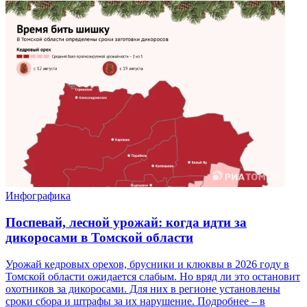
Инфографика
Поспевай, лесной урожай: когда идти за
дикоросами в Томской области
Урожай кедровых орехов, брусники и клюквы в 2026 году в
Томской области ожидается слабым. Но вряд ли это остановит
охотников за дикоросами. Для них в регионе установлены
сроки сбора и штрафы за их нарушение. Подробнее – в