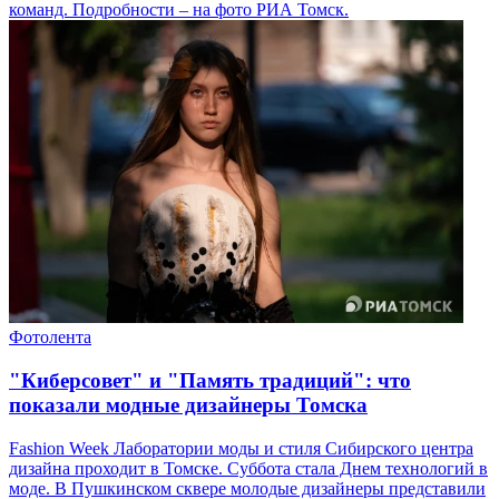
команд. Подробности – на фото РИА Томск.
Фотолента
"Киберсовет" и "Память традиций": что
показали модные дизайнеры Томска
Fashion Week Лаборатории моды и стиля Сибирского центра
дизайна проходит в Томске. Суббота стала Днем технологий в
моде. В Пушкинском сквере молодые дизайнеры представили