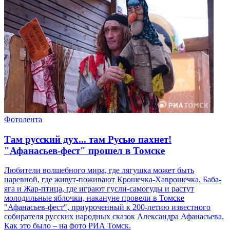
Фотолента
Там русский дух... там Русью пахнет!
"Афанасьев-фест" прошел в Томске
Любители волшебного мира, где лягушка может быть
царевной, где живут-поживают Крошечка-Хаврошечка, Баба-
яга и Жар-птица, где играют гусли-самогуды и растут
молодильные яблочки, накануне провели в Томске
"Афанасьев-фест", приуроченный к 200-летию известного
собирателя русских народных сказок Александра Афанасьева.
Как это было – на фото РИА Томск.