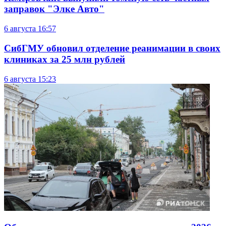
заправок "Элке Авто"
6 августа
16:57
СибГМУ обновил отделение реанимации в своих
клиниках за 25 млн рублей
6 августа
15:23