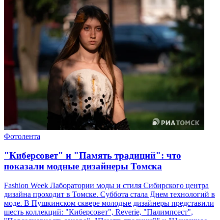
Фотолента
"Киберсовет" и "Память традиций": что
показали модные дизайнеры Томска
Fashion Week Лаборатории моды и стиля Сибирского центра
дизайна проходит в Томске. Суббота стала Днем технологий в
моде. В Пушкинском сквере молодые дизайнеры представили
шесть коллекций: "Киберсовет", Reverie, "Палимпсест",