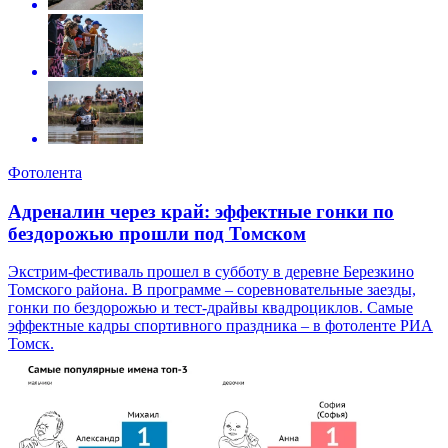
Фотолента
Адреналин через край: эффектные гонки по
бездорожью прошли под Томском
Экстрим-фестиваль прошел в субботу в деревне Березкино
Томского района. В программе – соревновательные заезды,
гонки по бездорожью и тест-драйвы квадроциклов. Самые
эффектные кадры спортивного праздника – в фотоленте РИА
Томск.