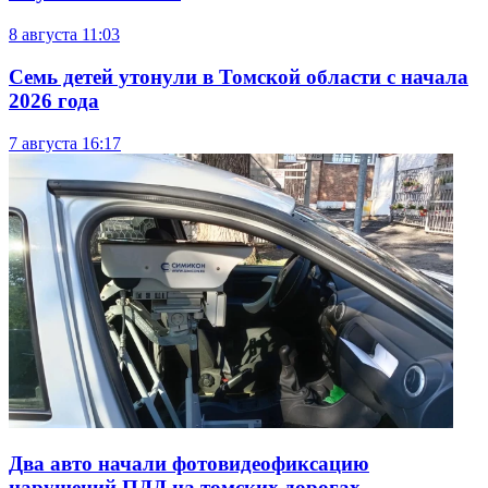
8 августа
11:03
Семь детей утонули в Томской области с начала
2026 года
7 августа
16:17
Два авто начали фотовидеофиксацию
нарушений ПДД на томских дорогах