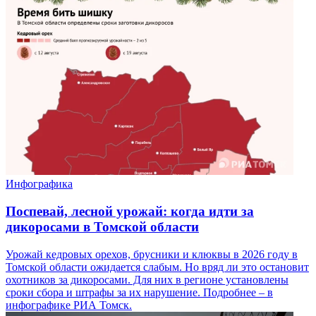
Инфографика
Поспевай, лесной урожай: когда идти за
дикоросами в Томской области
Урожай кедровых орехов, брусники и клюквы в 2026 году в
Томской области ожидается слабым. Но вряд ли это остановит
охотников за дикоросами. Для них в регионе установлены
сроки сбора и штрафы за их нарушение. Подробнее – в
инфографике РИА Томск.