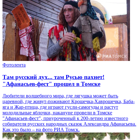
Фотолента
Там русский дух... там Русью пахнет!
"Афанасьев-фест" прошел в Томске
Любители волшебного мира, где лягушка может быть
царевной, где живут-поживают Крошечка-Хаврошечка, Баба-
яга и Жар-птица, где играют гусли-самогуды и растут
молодильные яблочки, накануне провели в Томске
"Афанасьев-фест", приуроченный к 200-летию известного
собирателя русских народных сказок Александра Афанасьева.
Как это было – на фото РИА Томск.