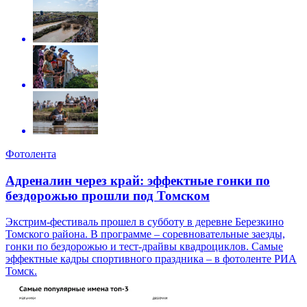
Фотолента
Адреналин через край: эффектные гонки по
бездорожью прошли под Томском
Экстрим-фестиваль прошел в субботу в деревне Березкино
Томского района. В программе – соревновательные заезды,
гонки по бездорожью и тест-драйвы квадроциклов. Самые
эффектные кадры спортивного праздника – в фотоленте РИА
Томск.