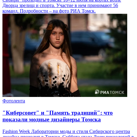
Дворца зрелищ и спорта. Участие в нем принимают 56
команд. Подробности – на фото РИА Томск.
Фотолента
"Киберсовет" и "Память традиций": что
показали модные дизайнеры Томска
Fashion Week Лаборатории моды и стиля Сибирского центра
дизайна проходит в Томске. Суббота стала Днем технологий в