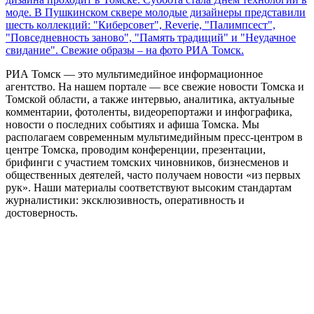
моде. В Пушкинском сквере молодые дизайнеры представили
шесть коллекций: "Киберсовет", Reverie, "Палимпсест",
"Повседневность заново", "Память традиций" и "Неудачное
свидание". Свежие образы – на фото РИА Томск.
РИА Томск — это мультимедийное информационное
агентство. На нашем портале — все свежие новости Томска и
Томской области, а также интервью, аналитика, актуальные
комментарии, фотоленты, видеорепортажи и инфографика,
новости о последних событиях и афиша Томска. Мы
располагаем современным мультимедийным пресс-центром в
центре Томска, проводим конференции, презентации,
брифинги с участием томских чиновников, бизнесменов и
общественных деятелей, часто получаем новости «из первых
рук». Наши материалы соответствуют высоким стандартам
журналистики: эксклюзивность, оперативность и
достоверность.