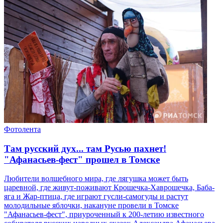
Фотолента
Там русский дух... там Русью пахнет!
"Афанасьев-фест" прошел в Томске
Любители волшебного мира, где лягушка может быть
царевной, где живут-поживают Крошечка-Хаврошечка, Баба-
яга и Жар-птица, где играют гусли-самогуды и растут
молодильные яблочки, накануне провели в Томске
"Афанасьев-фест", приуроченный к 200-летию известного