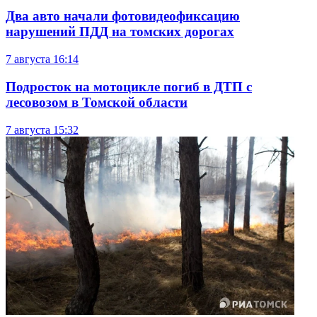
Два авто начали фотовидеофиксацию
нарушений ПДД на томских дорогах
7 августа
16:14
Подросток на мотоцикле погиб в ДТП с
лесовозом в Томской области
7 августа
15:32