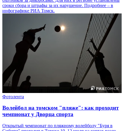
охотников за дикоросами. Для них в регионе установлены
сроки сбора и штрафы за их нарушение. Подробнее – в
инфографике РИА Томск.
Фотолента
Волейбол на томском "пляже": как проходит
чемпионат у Дворца спорта
Открытый чемпионат по пляжному волейболу "Буря в
Сибири" проходит в Томске 10–12 июля на кортах возле