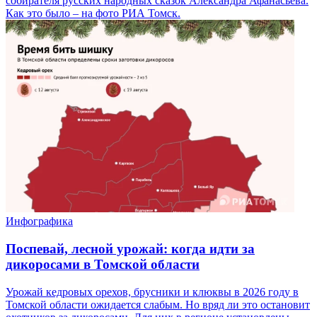
собирателя русских народных сказок Александра Афанасьева.
Как это было – на фото РИА Томск.
Инфографика
Поспевай, лесной урожай: когда идти за
дикоросами в Томской области
Урожай кедровых орехов, брусники и клюквы в 2026 году в
Томской области ожидается слабым. Но вряд ли это остановит