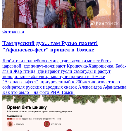
Фотолента
Там русский дух... там Русью пахнет!
"Афанасьев-фест" прошел в Томске
Любители волшебного мира, где лягушка может быть
царевной, где живут-поживают Крошечка-Хаврошечка, Баба-
яга и Жар-птица, где играют гусли-самогуды и растут
молодильные яблочки, накануне провели в Томске
"Афанасьев-фест", приуроченный к 200-летию известного
собирателя русских народных сказок Александра Афанасьева.
Как это было – на фото РИА Томск.