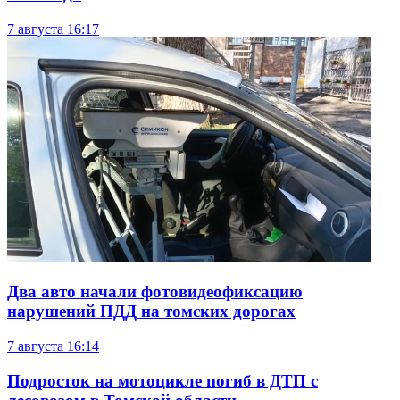
7 августа
16:17
Два авто начали фотовидеофиксацию
нарушений ПДД на томских дорогах
7 августа
16:14
Подросток на мотоцикле погиб в ДТП с