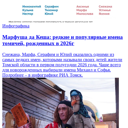
Инфографика
Марфуша да Кеша: редкие и популярные имена
томичей, рожденных в 2026г
Снежана, Марфа, Серафим и Юлий оказались одними из
самых редких имен, которыми называли своих детей жители
Томской области в первом полугодии 2026 года. Чаще всего
для новорожденных выбирали имена Михаил и Софья.
Подробнее – в инфографике РИА Томск.