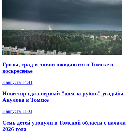
Грозы, град и ливни ожидаются в Томске в
воскресенье
8 августа
14:41
Инвестор сдал первый "дом за рубль" усадьбы
Акулова в Томске
8 августа
11:03
Семь детей утонули в Томской области с начала
2026 года