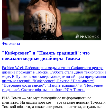
Фотолента
"Киберсовет" и "Память традиций": что
показали модные дизайнеры Томска
Fashion Week Лаборатории моды и стиля Сибирского центра
дизайна проходит в Томске. Суббота стала Днем технологий в
моде. В Пушкинском сквере молодые дизайнеры представили
шесть коллекций: "Киберсовет", Reverie, "Палимпсест",
"Повседневность заново", "Память традиций" и "Неудачное
свидание". Свежие образы – на фото РИА Томск.
РИА Томск — это мультимедийное информационное
агентство. На нашем портале — все свежие новости Томска и
Томской области, а также интервью, аналитика, актуальные