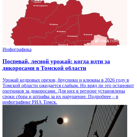
Инфографика
Поспевай, лесной урожай: когда идти за
дикоросами в Томской области
Урожай кедровых орехов, брусники и клюквы в 2026 году в
Томской области ожидается слабым. Но вряд ли это остановит
охотников за дикоросами. Для них в регионе установлены
сроки сбора и штрафы за их нарушение. Подробнее – в
инфографике РИА Томск.