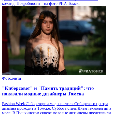
команд. Подробности – на фото РИА Томск.
Фотолента
"Киберсовет" и "Память традиций": что
показали модные дизайнеры Томска
Fashion Week Лаборатории моды и стиля Сибирского центра
дизайна проходит в Томске. Суббота стала Днем технологий в
моде. В Пушкинском сквере молодые дизайнеры представили