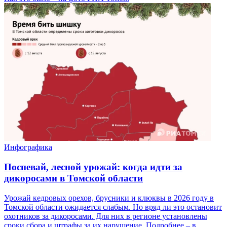
Инфографика
Поспевай, лесной урожай: когда идти за
дикоросами в Томской области
Урожай кедровых орехов, брусники и клюквы в 2026 году в
Томской области ожидается слабым. Но вряд ли это остановит
охотников за дикоросами. Для них в регионе установлены
сроки сбора и штрафы за их нарушение. Подробнее – в