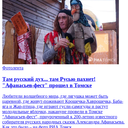
Фотолента
Там русский дух... там Русью пахнет!
"Афанасьев-фест" прошел в Томске
Любители волшебного мира, где лягушка может быть
царевной, где живут-поживают Крошечка-Хаврошечка, Баба-
яга и Жар-птица, где играют гусли-самогуды и растут
молодильные яблочки, накануне провели в Томске
"Афанасьев-фест", приуроченный к 200-летию известного
собирателя русских народных сказок Александра Афанасьева.
Как это было – на фото РИА Томск.