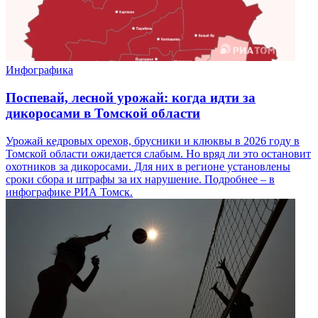
Инфографика
Поспевай, лесной урожай: когда идти за
дикоросами в Томской области
Урожай кедровых орехов, брусники и клюквы в 2026 году в
Томской области ожидается слабым. Но вряд ли это остановит
охотников за дикоросами. Для них в регионе установлены
сроки сбора и штрафы за их нарушение. Подробнее – в
инфографике РИА Томск.