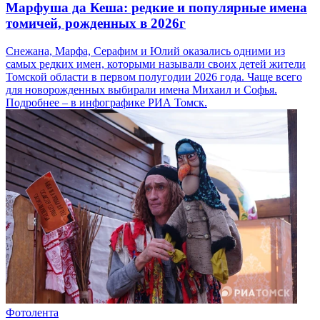
Марфуша да Кеша: редкие и популярные имена
томичей, рожденных в 2026г
Снежана, Марфа, Серафим и Юлий оказались одними из
самых редких имен, которыми называли своих детей жители
Томской области в первом полугодии 2026 года. Чаще всего
для новорожденных выбирали имена Михаил и Софья.
Подробнее – в инфографике РИА Томск.
Фотолента