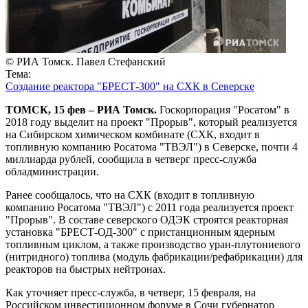
© РИА Томск. Павел Стефанский
Тема:
Создание реактора "БРЕСТ-300" на СХК в Северске
ТОМСК, 15 фев – РИА Томск.
Госкорпорация "Росатом" в
2018 году выделит на проект "Прорыв", который реализуется
на Сибирском химическом комбинате (СХК, входит в
топливную компанию Росатома "ТВЭЛ") в Северске, почти 4
миллиарда рублей, сообщила в четверг пресс-служба
обладминистрации.
Ранее сообщалось, что на СХК (входит в топливную
компанию Росатома "ТВЭЛ") с 2011 года реализуется проект
"Прорыв". В составе северского ОДЭК строятся реакторная
установка "БРЕСТ-ОД-300" с пристанционным ядерным
топливным циклом, а также производство уран-плутониевого
(нитридного) топлива (модуль фабрикации/рефабрикации) для
реакторов на быстрых нейтронах.
Как уточняет пресс-служба, в четверг, 15 февраля, на
Российском инвестиционном форуме в Сочи губернатор