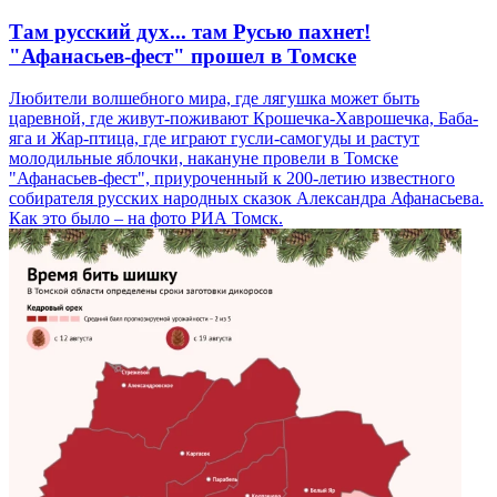
Там русский дух... там Русью пахнет!
"Афанасьев-фест" прошел в Томске
Любители волшебного мира, где лягушка может быть
царевной, где живут-поживают Крошечка-Хаврошечка, Баба-
яга и Жар-птица, где играют гусли-самогуды и растут
молодильные яблочки, накануне провели в Томске
"Афанасьев-фест", приуроченный к 200-летию известного
собирателя русских народных сказок Александра Афанасьева.
Как это было – на фото РИА Томск.