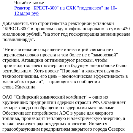
Читайте также
Реактор "БРЕСТ-300" на СХК "подешевел" на 10-
12 млрд руб
Добавляется, что строительство реакторной установки
"БРЕСТ-300" в прошлом году профинансировано в сумме 420
миллионов рублей, "на этот год госкорпорация запланировала
полмиллиарда".
"Незначительное сокращение инвестиций связано не с
переносом сроков проекта и тем более не с "заморозкой"
стройки. Атомщики оптимизируют расходы, чтобы
производство электроэнергии на будущем энергоблоке было
рентабельным. Хоть проект "Прорыв" и является научно-
технологическим, его цель – экономическая эффективность в
масштабах отрасли", – приводятся в сообщении
слова Жвачкина.
ОАО "Сибирский химический комбинат" – одно из
крупнейших предприятий ядерной отрасли РФ. Объединяет
четыре завода по обращению с ядерными материалами.
Обеспечивает потребности АЭС в уране для ядерного
топлива, производит тепловую и электрическую энергию, а
также реализует ряд неядерных проектов. Является
градообразующим предприятием закрытого города Северск