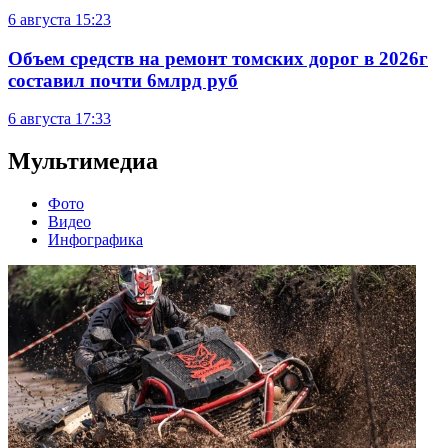
6 августа
15:23
Объем средств на ремонт томских дорог в 2026г
составил почти 6млрд руб
6 августа
17:33
Мультимедиа
Фото
Видео
Инфографика