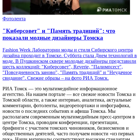
Фотолента
"Киберсовет" и "Память традиций": что
показали модные дизайнеры Томска
Fashion Week Лаборатории моды и стиля Сибирского центра
дизайна проходит в Томске. Суббота стала Днем технологий в
моде. В Пушкинском сквере молодые дизайнеры представили
шесть коллекций: "Киберсовет", Reverie, "Палимпсест",
"Повседневность заново", "Память традиций" и "Неудачное
свидание". Свежие образы – на фото РИА Томск.
РИА Томск — это мультимедийное информационное
агентство. На нашем портале — все свежие новости Томска и
Томской области, а также интервью, аналитика, актуальные
комментарии, фотоленты, видеорепортажи и инфографика,
новости о последних событиях и афиша Томска. Мы
располагаем современным мультимедийным пресс-центром в
центре Томска, проводим конференции, презентации,
брифинги с участием томских чиновников, бизнесменов и
общественных деятелей, часто получаем новости «из первых
рук». Наши материалы соответствуют высоким стандартам