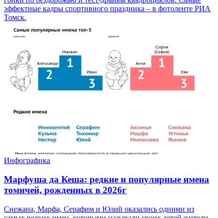
эффектные кадры спортивного праздника – в фотоленте РИА
Томск.
Инфографика
Марфуша да Кеша: редкие и популярные имена
томичей, рожденных в 2026г
Снежана, Марфа, Серафим и Юлий оказались одними из
самых редких имен, которыми называли своих детей жители