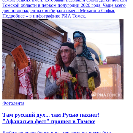
Томской области в первом полугодии 2026 года. Чаще всего
для новорожденных выбирали имена Михаил и Софья.
Подробнее – в инфографике РИА Томск.
Фотолента
Там русский дух... там Русью пахнет!
"Афанасьев-фест" прошел в Томске
Любители волшебного мира, где лягушка может быть