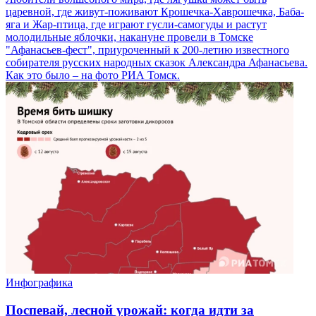
царевной, где живут-поживают Крошечка-Хаврошечка, Баба-
яга и Жар-птица, где играют гусли-самогуды и растут
молодильные яблочки, накануне провели в Томске
"Афанасьев-фест", приуроченный к 200-летию известного
собирателя русских народных сказок Александра Афанасьева.
Как это было – на фото РИА Томск.
Инфографика
Поспевай, лесной урожай: когда идти за