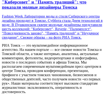
"Киберсовет" и "Память традиций": что
показали модные дизайнеры Томска
Fashion Week Лаборатории моды и стиля Сибирского центра
дизайна проходит в Томске. Суббота стала Днем технологий в
моде. В Пушкинском сквере молодые дизайнеры представили
шесть коллекций: "Киберсовет", Reverie, "Палимпсест",
"Повседневность заново", "Память традиций" и "Неудачное
свидание". Свежие образы – на фото РИА Томск.
РИА Томск — это мультимедийное информационное
агентство. На нашем портале — все свежие новости Томска и
Томской области, а также интервью, аналитика, актуальные
комментарии, фотоленты, видеорепортажи и инфографика,
новости о последних событиях и афиша Томска. Мы
располагаем современным мультимедийным пресс-центром в
центре Томска, проводим конференции, презентации,
брифинги с участием томских чиновников, бизнесменов и
общественных деятелей, часто получаем новости «из первых
рук». Наши материалы соответствуют высоким стандартам
журналистики: эксклюзивность, оперативность и
достоверность.