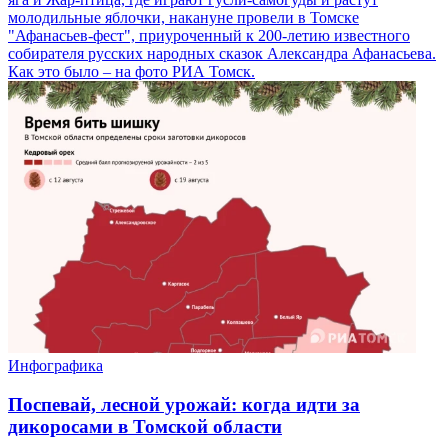
молодильные яблочки, накануне провели в Томске
"Афанасьев-фест", приуроченный к 200-летию известного
собирателя русских народных сказок Александра Афанасьева.
Как это было – на фото РИА Томск.
Инфографика
Поспевай, лесной урожай: когда идти за
дикоросами в Томской области