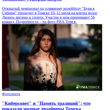
Открытый чемпионат по пляжному волейболу "Буря в
Сибири" проходит в Томске 10–12 июля на кортах возле
Дворца зрелищ и спорта. Участие в нем принимают 56
команд. Подробности – на фото РИА Томск.
Фотолента
"Киберсовет" и "Память традиций": что
показали модные дизайнеры Томска