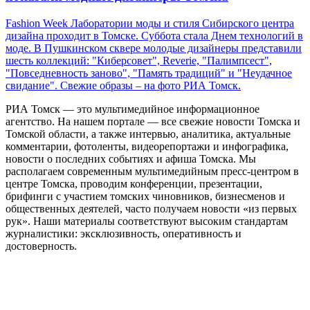
Fashion Week Лаборатории моды и стиля Сибирского центра
дизайна проходит в Томске. Суббота стала Днем технологий в
моде. В Пушкинском сквере молодые дизайнеры представили
шесть коллекций: "Киберсовет", Reverie, "Палимпсест",
"Повседневность заново", "Память традиций" и "Неудачное
свидание". Свежие образы – на фото РИА Томск.
РИА Томск — это мультимедийное информационное
агентство. На нашем портале — все свежие новости Томска и
Томской области, а также интервью, аналитика, актуальные
комментарии, фотоленты, видеорепортажи и инфографика,
новости о последних событиях и афиша Томска. Мы
располагаем современным мультимедийным пресс-центром в
центре Томска, проводим конференции, презентации,
брифинги с участием томских чиновников, бизнесменов и
общественных деятелей, часто получаем новости «из первых
рук». Наши материалы соответствуют высоким стандартам
журналистики: эксклюзивность, оперативность и
достоверность.