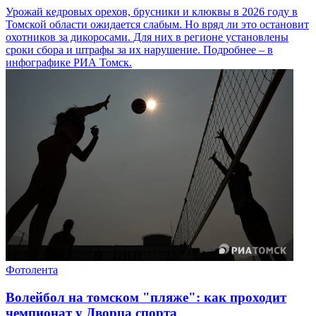
Урожай кедровых орехов, брусники и клюквы в 2026 году в
Томской области ожидается слабым. Но вряд ли это остановит
охотников за дикоросами. Для них в регионе установлены
сроки сбора и штрафы за их нарушение. Подробнее – в
инфографике РИА Томск.
Фотолента
Волейбол на томском "пляже": как проходит
чемпионат у Дворца спорта