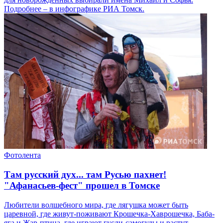
Подробнее – в инфографике РИА Томск.
Фотолента
Там русский дух... там Русью пахнет!
"Афанасьев-фест" прошел в Томске
Любители волшебного мира, где лягушка может быть
царевной, где живут-поживают Крошечка-Хаврошечка, Баба-
яга и Жар-птица, где играют гусли-самогуды и растут