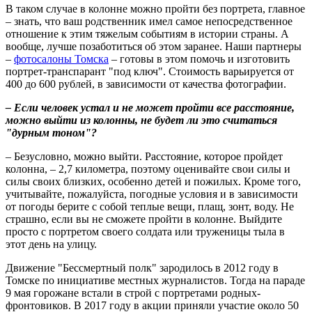
В таком случае в колонне можно пройти без портрета, главное
– знать, что ваш родственник имел самое непосредственное
отношение к этим тяжелым событиям в истории страны. А
вообще, лучше позаботиться об этом заранее. Наши партнеры
–
фотосалоны Томска
– готовы в этом помочь и изготовить
портрет-транспарант "под ключ". Стоимость варьируется от
400 до 600 рублей, в зависимости от качества фотографии.
– Если человек устал и не может пройти все расстояние,
можно выйти из колонны, не будет ли это считаться
"дурным тоном"?
– Безусловно, можно выйти. Расстояние, которое пройдет
колонна, – 2,7 километра, поэтому оценивайте свои силы и
силы своих близких, особенно детей и пожилых. Кроме того,
учитывайте, пожалуйста, погодные условия и в зависимости
от погоды берите с собой теплые вещи, плащ, зонт, воду. Не
страшно, если вы не сможете пройти в колонне. Выйдите
просто с портретом своего солдата или труженицы тыла в
этот день на улицу.
Движение "Бессмертный полк" зародилось в 2012 году в
Томске по инициативе местных журналистов. Тогда на параде
9 мая горожане встали в строй с портретами родных-
фронтовиков. В 2017 году в акции приняли участие около 50