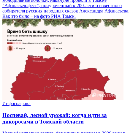
молодильные яблочки, накануне провели в Томске
"Афанасьев-фест", приуроченный к 200-летию известного
собирателя русских народных сказок Александра Афанасьева.
Как это было – на фото РИА Томск.
Инфографика
Поспевай, лесной урожай: когда идти за
дикоросами в Томской области