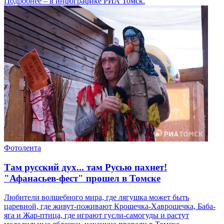
Подробнее – в инфографике РИА Томск.
Фотолента
Там русский дух... там Русью пахнет!
"Афанасьев-фест" прошел в Томске
Любители волшебного мира, где лягушка может быть
царевной, где живут-поживают Крошечка-Хаврошечка, Баба-
яга и Жар-птица, где играют гусли-самогуды и растут