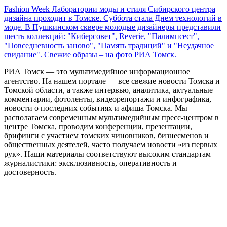
Fashion Week Лаборатории моды и стиля Сибирского центра
дизайна проходит в Томске. Суббота стала Днем технологий в
моде. В Пушкинском сквере молодые дизайнеры представили
шесть коллекций: "Киберсовет", Reverie, "Палимпсест",
"Повседневность заново", "Память традиций" и "Неудачное
свидание". Свежие образы – на фото РИА Томск.
РИА Томск — это мультимедийное информационное
агентство. На нашем портале — все свежие новости Томска и
Томской области, а также интервью, аналитика, актуальные
комментарии, фотоленты, видеорепортажи и инфографика,
новости о последних событиях и афиша Томска. Мы
располагаем современным мультимедийным пресс-центром в
центре Томска, проводим конференции, презентации,
брифинги с участием томских чиновников, бизнесменов и
общественных деятелей, часто получаем новости «из первых
рук». Наши материалы соответствуют высоким стандартам
журналистики: эксклюзивность, оперативность и
достоверность.