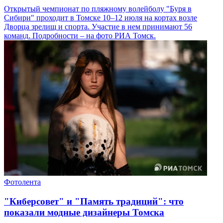
Открытый чемпионат по пляжному волейболу "Буря в
Сибири" проходит в Томске 10–12 июля на кортах возле
Дворца зрелищ и спорта. Участие в нем принимают 56
команд. Подробности – на фото РИА Томск.
Фотолента
"Киберсовет" и "Память традиций": что
показали модные дизайнеры Томска