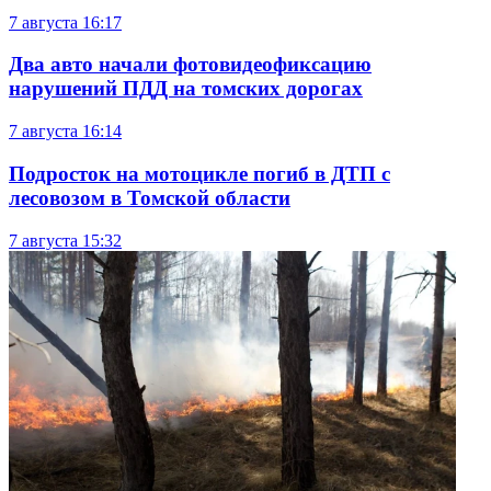
7 августа
16:17
Два авто начали фотовидеофиксацию
нарушений ПДД на томских дорогах
7 августа
16:14
Подросток на мотоцикле погиб в ДТП с
лесовозом в Томской области
7 августа
15:32