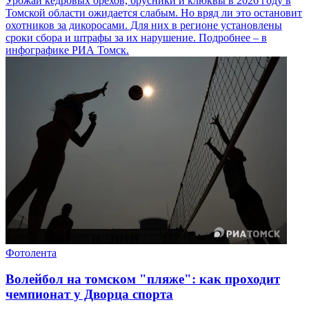
Урожай кедровых орехов, брусники и клюквы в 2026 году в
Томской области ожидается слабым. Но вряд ли это остановит
охотников за дикоросами. Для них в регионе установлены
сроки сбора и штрафы за их нарушение. Подробнее – в
инфографике РИА Томск.
Фотолента
Волейбол на томском "пляже": как проходит
чемпионат у Дворца спорта