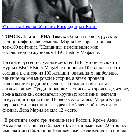
© с сайта Церкви Успения Богородицы г.Клин
ТОМСК, 15 авг – РИА Томск.
Одна из первых русских
женщин-офицеров, томичка Мария Бочкарева попала в
топ-100 рейтинга "Женщины, изменившие мир",
составленного журналом BBC History Magazine.
На сайте русской службы новостей ВВС уточняется, что
журнал BBC History Magazine попросил 10 своих экспертов
составить список из 100 женщин, оказавших наибольшее
влияние на ход мировой истории, а затем провели
голосование среди читателей, в большинстве своем –
англоязычных. Среди попавших в список – королевы, ученые,
военачальники, основатели крупных компаний, деятели
искусств, изобретатели. Первое место заняла Мария Кюри –
первая в мире женщина-лауреат Нобелевской премии по
физике, Дева Мария заняла 12 место.
"В рейтинге всего три женщины из России. Кроме Анны
Ахматовой (занявшей 52 место), это занимающая 22 строчку
императрица Екатерина Великая, чье реформаторство и вклад