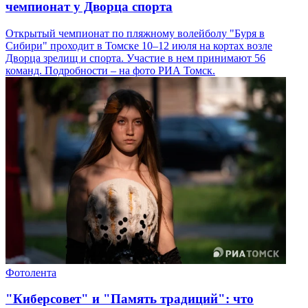
чемпионат у Дворца спорта
Открытый чемпионат по пляжному волейболу "Буря в
Сибири" проходит в Томске 10–12 июля на кортах возле
Дворца зрелищ и спорта. Участие в нем принимают 56
команд. Подробности – на фото РИА Томск.
Фотолента
"Киберсовет" и "Память традиций": что