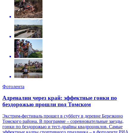
Фотолента
Адреналин через край: эффектные гонки по
бездорожью прошли под Томском
Экстрим-фестиваль прошел в субботу в деревне Березкино
Томского района. В программе – соревновательные заезды,
гонки по бездорожью и тест-драйвы квадроциклов. Самые
эффектные кадры спортивного праздника – в фотоленте РИА