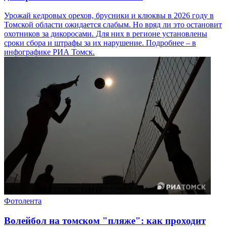
Урожай кедровых орехов, брусники и клюквы в 2026 году в
Томской области ожидается слабым. Но вряд ли это остановит
охотников за дикоросами. Для них в регионе установлены
сроки сбора и штрафы за их нарушение. Подробнее – в
инфографике РИА Томск.
Фотолента
Волейбол на томском "пляже": как проходит