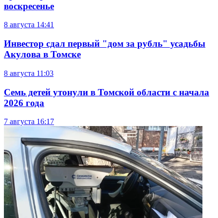
воскресенье
8 августа
14:41
Инвестор сдал первый "дом за рубль" усадьбы
Акулова в Томске
8 августа
11:03
Семь детей утонули в Томской области с начала
2026 года
7 августа
16:17