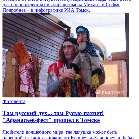
для новорожденных выбирали имена Михаил и Софья.
Подробнее – в инфографике РИА Томск.
Фотолента
Там русский дух... там Русью пахнет!
"Афанасьев-фест" прошел в Томске
Любители волшебного мира, где лягушка может быть
царевной, где живут-поживают Крошечка-Хаврошечка, Баба-