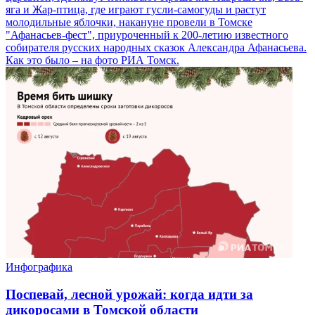
яга и Жар-птица, где играют гусли-самогуды и растут
молодильные яблочки, накануне провели в Томске
"Афанасьев-фест", приуроченный к 200-летию известного
собирателя русских народных сказок Александра Афанасьева.
Как это было – на фото РИА Томск.
Инфографика
Поспевай, лесной урожай: когда идти за
дикоросами в Томской области