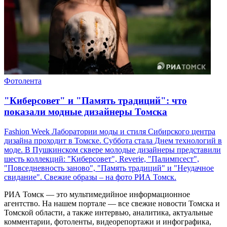
Фотолента
"Киберсовет" и "Память традиций": что
показали модные дизайнеры Томска
Fashion Week Лаборатории моды и стиля Сибирского центра
дизайна проходит в Томске. Суббота стала Днем технологий в
моде. В Пушкинском сквере молодые дизайнеры представили
шесть коллекций: "Киберсовет", Reverie, "Палимпсест",
"Повседневность заново", "Память традиций" и "Неудачное
свидание". Свежие образы – на фото РИА Томск.
РИА Томск — это мультимедийное информационное
агентство. На нашем портале — все свежие новости Томска и
Томской области, а также интервью, аналитика, актуальные
комментарии, фотоленты, видеорепортажи и инфографика,