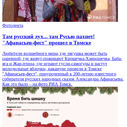
Фотолента
Там русский дух... там Русью пахнет!
"Афанасьев-фест" прошел в Томске
Любители волшебного мира, где лягушка может быть
царевной, где живут-поживают Крошечка-Хаврошечка, Баба-
яга и Жар-птица, где играют гусли-самогуды и растут
молодильные яблочки, накануне провели в Томске
"Афанасьев-фест", приуроченный к 200-летию известного
собирателя русских народных сказок Александра Афанасьева.
Как это было – на фото РИА Томск.