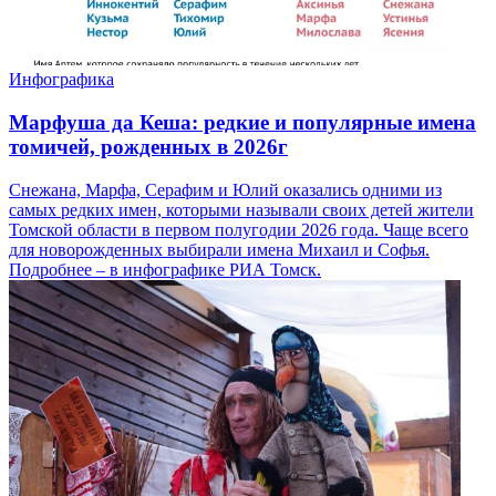
Инфографика
Марфуша да Кеша: редкие и популярные имена
томичей, рожденных в 2026г
Снежана, Марфа, Серафим и Юлий оказались одними из
самых редких имен, которыми называли своих детей жители
Томской области в первом полугодии 2026 года. Чаще всего
для новорожденных выбирали имена Михаил и Софья.
Подробнее – в инфографике РИА Томск.