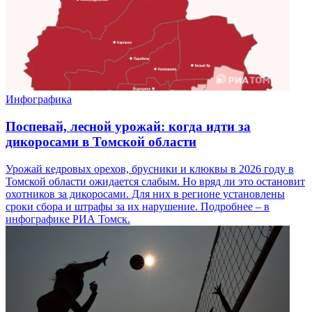
Инфографика
Поспевай, лесной урожай: когда идти за
дикоросами в Томской области
Урожай кедровых орехов, брусники и клюквы в 2026 году в
Томской области ожидается слабым. Но вряд ли это остановит
охотников за дикоросами. Для них в регионе установлены
сроки сбора и штрафы за их нарушение. Подробнее – в
инфографике РИА Томск.