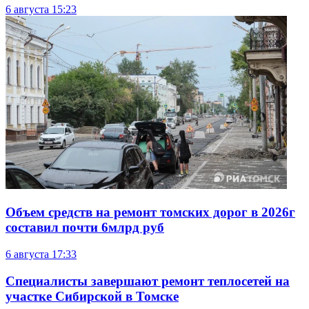
6 августа
15:23
Объем средств на ремонт томских дорог в 2026г
составил почти 6млрд руб
6 августа
17:33
Специалисты завершают ремонт теплосетей на
участке Сибирской в Томске