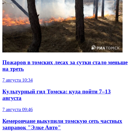
Пожаров в томских лесах за сутки стало меньше
на треть
7 августа
10:34
Культурный гид Томска: куда пойти 7–13
августа
7 августа
09:46
Кемеровчане выкупили томскую сеть частных
заправок "Элке Авто"