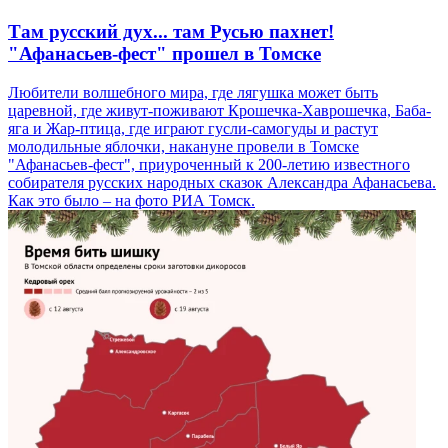
Там русский дух... там Русью пахнет!
"Афанасьев-фест" прошел в Томске
Любители волшебного мира, где лягушка может быть
царевной, где живут-поживают Крошечка-Хаврошечка, Баба-
яга и Жар-птица, где играют гусли-самогуды и растут
молодильные яблочки, накануне провели в Томске
"Афанасьев-фест", приуроченный к 200-летию известного
собирателя русских народных сказок Александра Афанасьева.
Как это было – на фото РИА Томск.