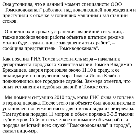
Она уточнила, что в данный момент специалисты ООО
"Томскводоканал" работают над локализацией повреждения и
приступили к откачке затопивших машинный зал станции
стоков.
"О причинах и сроках устранения аварийной ситуации, а
также возобновлении работы объекта в штатном режиме
можно будет судить после завершения этих работ", –
сообщила представитель "Томскводоканала".
Как пояснил РИА Томск заместитель мэра – начальник
департамента городского хозяйства мэрии Томска Владимир
Брюханцев, авария произошла около 11.10 в среду, к ее
ликвидации по поручению мэра Томска Ивана Кляйна
подключились все городские службы. Заммэра отметил, что
опыт устранения подобных аварий в Томске есть.
"Мы помним ситуацию 2010 года, когда ГНС была затоплена
в период паводка. После этого на объекте был дополнительно
установлен погружной насос для откачки воды из резервуара.
Там глубина порядка 11 метров и объем порядка 3-3,5 тысячи
кубометров. Сейчас есть четкое понимание объема работ и
порядка действий всех служб "Томскводоканала" и города", –
сказал вице-мэр.