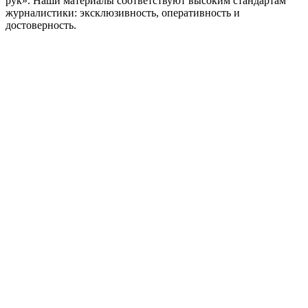
рук». Наши материалы соответствуют высоким стандартам
журналистики: эксклюзивность, оперативность и
достоверность.