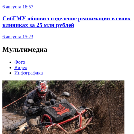
6 августа
16:57
СибГМУ обновил отделение реанимации в своих
клиниках за 25 млн рублей
6 августа
15:23
Мультимедиа
Фото
Видео
Инфографика