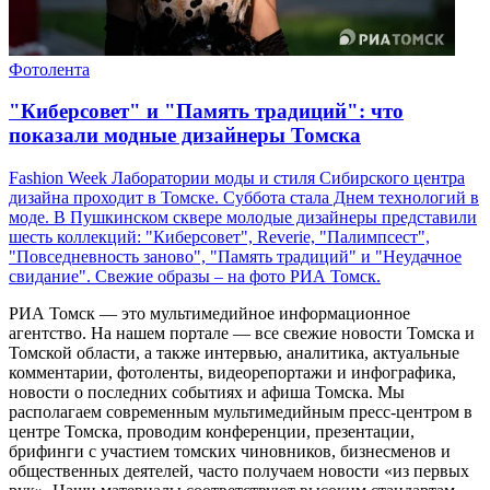
Фотолента
"Киберсовет" и "Память традиций": что
показали модные дизайнеры Томска
Fashion Week Лаборатории моды и стиля Сибирского центра
дизайна проходит в Томске. Суббота стала Днем технологий в
моде. В Пушкинском сквере молодые дизайнеры представили
шесть коллекций: "Киберсовет", Reverie, "Палимпсест",
"Повседневность заново", "Память традиций" и "Неудачное
свидание". Свежие образы – на фото РИА Томск.
РИА Томск — это мультимедийное информационное
агентство. На нашем портале — все свежие новости Томска и
Томской области, а также интервью, аналитика, актуальные
комментарии, фотоленты, видеорепортажи и инфографика,
новости о последних событиях и афиша Томска. Мы
располагаем современным мультимедийным пресс-центром в
центре Томска, проводим конференции, презентации,
брифинги с участием томских чиновников, бизнесменов и
общественных деятелей, часто получаем новости «из первых