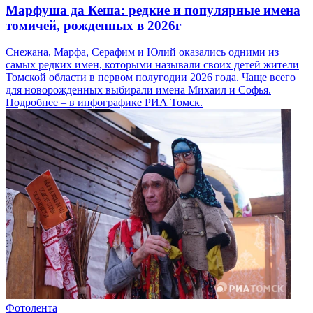
Марфуша да Кеша: редкие и популярные имена
томичей, рожденных в 2026г
Снежана, Марфа, Серафим и Юлий оказались одними из
самых редких имен, которыми называли своих детей жители
Томской области в первом полугодии 2026 года. Чаще всего
для новорожденных выбирали имена Михаил и Софья.
Подробнее – в инфографике РИА Томск.
Фотолента