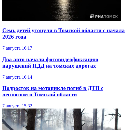
Семь детей утонули в Томской области с начала
2026 года
7 августа
16:17
Два авто начали фотовидеофиксацию
нарушений ПДД на томских дорогах
7 августа
16:14
Подросток на мотоцикле погиб в ДТП с
лесовозом в Томской области
7 августа
15:32