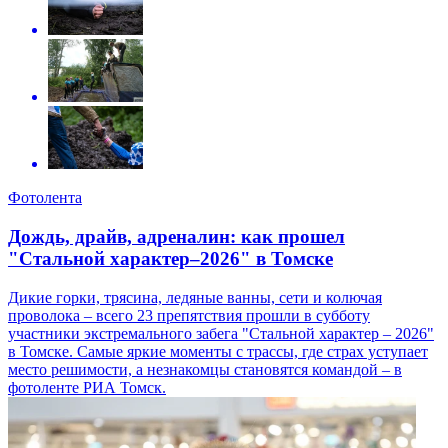
Фотолента
Дождь, драйв, адреналин: как прошел
"Стальной характер–2026" в Томске
Дикие горки, трясина, ледяные ванны, сети и колючая
проволока – всего 23 препятствия прошли в субботу
участники экстремального забега "Стальной характер – 2026"
в Томске. Самые яркие моменты с трассы, где страх уступает
место решимости, а незнакомцы становятся командой – в
фотоленте РИА Томск.