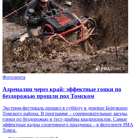
Фотолента
Адреналин через край: эффектные гонки по
бездорожью прошли под Томском
Экстрим-фестиваль прошел в субботу в деревне Березкино
Томского района. В программе – соревновательные заезды,
гонки по бездорожью и тест-драйвы квадроциклов. Самые
эффектные кадры спортивного праздника – в фотоленте РИА
Томск.