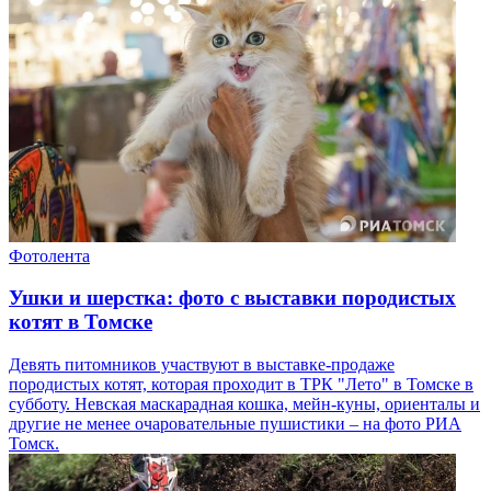
Фотолента
Ушки и шерстка: фото с выставки породистых
котят в Томске
Девять питомников участвуют в выставке-продаже
породистых котят, которая проходит в ТРК "Лето" в Томске в
субботу. Невская маскарадная кошка, мейн-куны, ориенталы и
другие не менее очаровательные пушистики – на фото РИА
Томск.