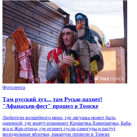
Фотолента
Там русский дух... там Русью пахнет!
"Афанасьев-фест" прошел в Томске
Любители волшебного мира, где лягушка может быть
царевной, где живут-поживают Крошечка-Хаврошечка, Баба-
яга и Жар-птица, где играют гусли-самогуды и растут
молодильные яблочки, накануне провели в Томске