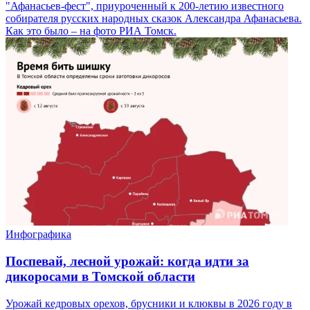
"Афанасьев-фест", приуроченный к 200-летию известного
собирателя русских народных сказок Александра Афанасьева.
Как это было – на фото РИА Томск.
Инфографика
Поспевай, лесной урожай: когда идти за
дикоросами в Томской области
Урожай кедровых орехов, брусники и клюквы в 2026 году в