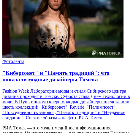
Фотолента
"Киберсовет" и "Память традиций": что
показали модные дизайнеры Томска
Fashion Week Лаборатории моды и стиля Сибирского центра
дизайна проходит в Томске. Суббота стала Днем технологий в
моде. В Пушкинском сквере молодые дизайнеры представили
шесть коллекций: "Киберсовет", Reverie, "Палимпсест",
"Повседневность заново", "Память традиций" и "Неудачное
свидание". Свежие образы – на фото РИА Томск.
РИА Томск — это мультимедийное информационное