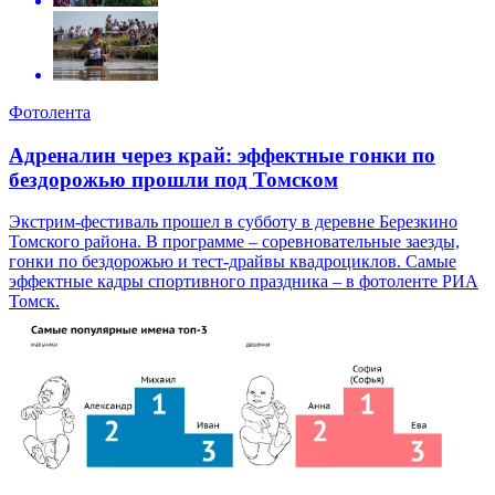
Фотолента
Адреналин через край: эффектные гонки по
бездорожью прошли под Томском
Экстрим-фестиваль прошел в субботу в деревне Березкино
Томского района. В программе – соревновательные заезды,
гонки по бездорожью и тест-драйвы квадроциклов. Самые
эффектные кадры спортивного праздника – в фотоленте РИА
Томск.