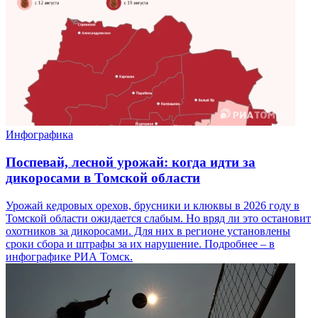
Инфографика
Поспевай, лесной урожай: когда идти за
дикоросами в Томской области
Урожай кедровых орехов, брусники и клюквы в 2026 году в
Томской области ожидается слабым. Но вряд ли это остановит
охотников за дикоросами. Для них в регионе установлены
сроки сбора и штрафы за их нарушение. Подробнее – в
инфографике РИА Томск.