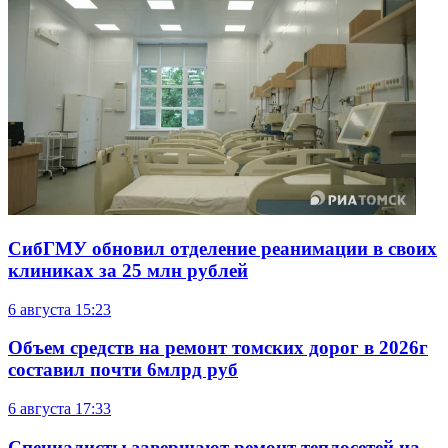
СибГМУ обновил отделение реанимации в своих
клиниках за 25 млн рублей
6 августа
15:23
Объем средств на ремонт томских дорог в 2026г
составил почти 6млрд руб
6 августа
17:33
Специалисты завершают ремонт теплосетей на