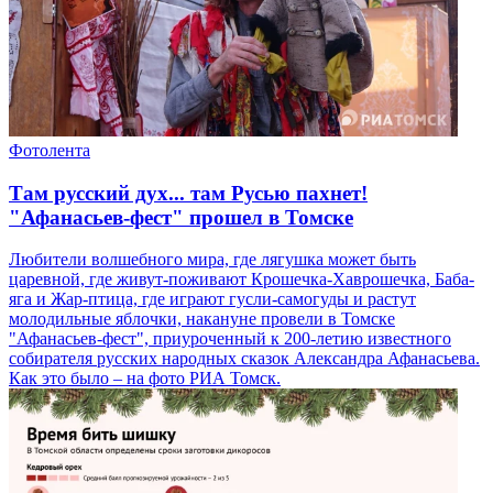
Фотолента
Там русский дух... там Русью пахнет!
"Афанасьев-фест" прошел в Томске
Любители волшебного мира, где лягушка может быть
царевной, где живут-поживают Крошечка-Хаврошечка, Баба-
яга и Жар-птица, где играют гусли-самогуды и растут
молодильные яблочки, накануне провели в Томске
"Афанасьев-фест", приуроченный к 200-летию известного
собирателя русских народных сказок Александра Афанасьева.
Как это было – на фото РИА Томск.