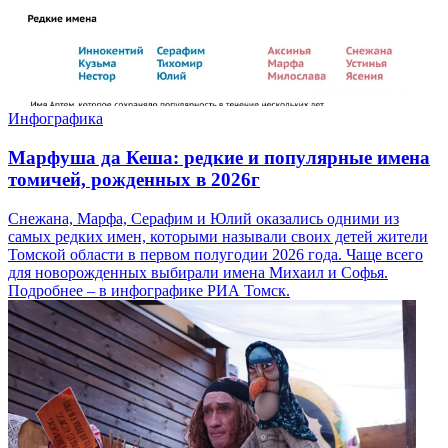
Инфографика
Марфуша да Кеша: редкие и популярные имена
томичей, рожденных в 2026г
Снежана, Марфа, Серафим и Юлий оказались одними из
самых редких имен, которыми называли своих детей жители
Томской области в первом полугодии 2026 года. Чаще всего
для новорожденных выбирали имена Михаил и Софья.
Подробнее – в инфографике РИА Томск.