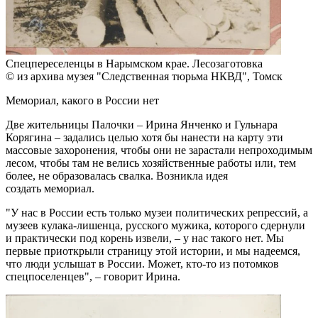
Спецпереселенцы в Нарымском крае. Лесозаготовка
© из архива музея "Следственная тюрьма НКВД", Томск
Мемориал, какого в России нет
Две жительницы Палочки – Ирина Янченко и Гульнара
Корягина – задались целью хотя бы нанести на карту эти
массовые захоронения, чтобы они не зарастали непроходимым
лесом, чтобы там не велись хозяйственные работы или, тем
более, не образовалась свалка. Возникла идея
создать мемориал.
"У нас в России есть только музеи политических репрессий, а
музеев кулака-лишенца, русского мужика, которого сдернули
и практически под корень извели, – у нас такого нет. Мы
первые приоткрыли страницу этой истории, и мы надеемся,
что люди услышат в России. Может, кто-то из потомков
спецпоселенцев", – говорит Ирина.