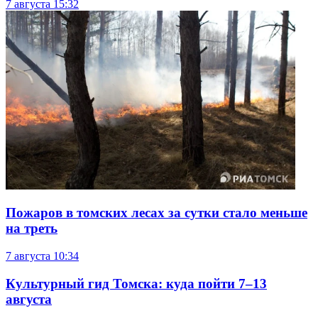
7 августа
15:32
Пожаров в томских лесах за сутки стало меньше
на треть
7 августа
10:34
Культурный гид Томска: куда пойти 7–13
августа