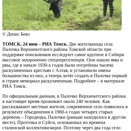
© Денис Бевз
ТОМСК, 24 июн – РИА Томск.
Две жительницы села
Палочка Верхнекетского района Томской области при
поддержке поисковиков исследуют самое крупное в Сибири
массовое захоронение спецпереселенцев. Они нашли ямы и
рвы, где в начале 1930-х годов были погребены тысячи
раскулаченных крестьян с Алтая, и установили имена
большинства из них, а теперь хотят создать в Палочке первый
в стране мемориал раскулаченным. Подробнее – в материале
РИА Томск.
По официальным данным, в Палочке Верхнекетского района
в настоящее время проживает около 240 человек. Как
рассказывают местные жители, современное село появилось в
результате объединения в 1960-х годах четырех старых
деревень – Городецка, Палочки (раньше находилось в другом
месте), Проточки и Суйги, основанных во времена
сталинской коллективизации. Поэтому через два года село