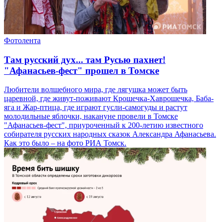
Фотолента
Там русский дух... там Русью пахнет!
"Афанасьев-фест" прошел в Томске
Любители волшебного мира, где лягушка может быть
царевной, где живут-поживают Крошечка-Хаврошечка, Баба-
яга и Жар-птица, где играют гусли-самогуды и растут
молодильные яблочки, накануне провели в Томске
"Афанасьев-фест", приуроченный к 200-летию известного
собирателя русских народных сказок Александра Афанасьева.
Как это было – на фото РИА Томск.