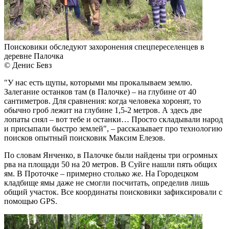
Поисковики обследуют захоронения спецпереселенцев в
деревне Палочка
© Денис Бевз
"У нас есть щупы, которыми мы прокалываем землю.
Залегание останков там (в Палочке) – на глубине от 40
сантиметров. Для сравнения: когда человека хоронят, то
обычно гроб лежит на глубине 1,5-2 метров. А здесь две
лопаты снял – вот тебе и останки… Просто складывали народ
и присыпали быстро землей", – рассказывает про технологию
поисков опытный поисковик Максим Елезов.
По словам Янченко, в Палочке были найдены три огромных
рва на площади 50 на 20 метров. В Суйге нашли пять общих
ям. В Проточке – примерно столько же. На Городецком
кладбище ямы даже не смогли посчитать, определив лишь
общий участок. Все координаты поисковики зафиксировали с
помощью GPS.