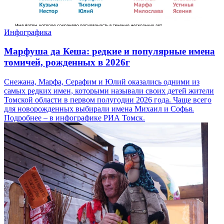
Инфографика
Марфуша да Кеша: редкие и популярные имена
томичей, рожденных в 2026г
Снежана, Марфа, Серафим и Юлий оказались одними из
самых редких имен, которыми называли своих детей жители
Томской области в первом полугодии 2026 года. Чаще всего
для новорожденных выбирали имена Михаил и Софья.
Подробнее – в инфографике РИА Томск.