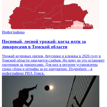
Инфографика
Поспевай, лесной урожай: когда идти за
дикоросами в Томской области
Урожай кедровых орехов, брусники и клюквы в 2026 году в
Томской области ожидается слабым. Но вряд ли это остановит
охотников за дикоросами. Для них в регионе установлены
сроки сбора и штрафы за их нарушение. Подробнее – в
инфографике РИА Томск.