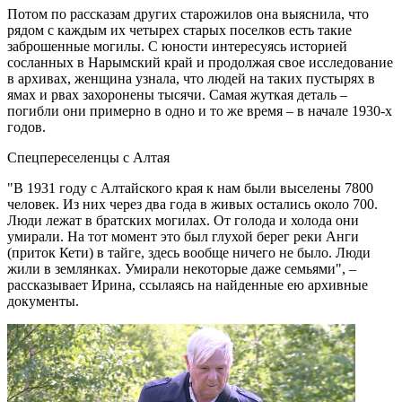
Потом по рассказам других старожилов она выяснила, что
рядом с каждым их четырех старых поселков есть такие
заброшенные могилы. С юности интересуясь историей
сосланных в Нарымский край и продолжая свое исследование
в архивах, женщина узнала, что людей на таких пустырях в
ямах и рвах захоронены тысячи. Самая жуткая деталь –
погибли они примерно в одно и то же время – в начале 1930-х
годов.
Спецпереселенцы с Алтая
"В 1931 году с Алтайского края к нам были выселены 7800
человек. Из них через два года в живых остались около 700.
Люди лежат в братских могилах. От голода и холода они
умирали. На тот момент это был глухой берег реки Анги
(приток Кети) в тайге, здесь вообще ничего не было. Люди
жили в землянках. Умирали некоторые даже семьями", –
рассказывает Ирина, ссылаясь на найденные ею архивные
документы.