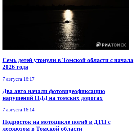
Семь детей утонули в Томской области с начала
2026 года
7 августа
16:17
Два авто начали фотовидеофиксацию
нарушений ПДД на томских дорогах
7 августа
16:14
Подросток на мотоцикле погиб в ДТП с
лесовозом в Томской области