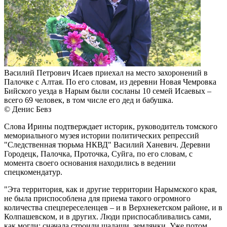
Василий Петрович Исаев приехал на место захоронений в
Палочке с Алтая. По его словам, из деревни Новая Чемровка
Бийского уезда в Нарым были сосланы 10 семей Исаевых –
всего 69 человек, в том числе его дед и бабушка.
© Денис Бевз
Слова Ирины подтверждает историк, руководитель томского
мемориального музея истории политических репрессий
"Следственная тюрьма НКВД" Василий Ханевич. Деревни
Городецк, Палочка, Проточка, Суйга, по его словам, с
момента своего основания находились в ведении
спецкомендатур.
"Эта территория, как и другие территории Нарымского края,
не была приспособлена для приема такого огромного
количества спецпереселенцев – и в Верхнекетском районе, и в
Колпашевском, и в других. Люди приспосабливались сами,
как могли: сначала строили шалаши, землянки. Уже потом