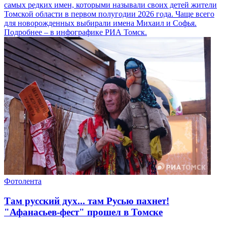
самых редких имен, которыми называли своих детей жители
Томской области в первом полугодии 2026 года. Чаще всего
для новорожденных выбирали имена Михаил и Софья.
Подробнее – в инфографике РИА Томск.
Фотолента
Там русский дух... там Русью пахнет!
"Афанасьев-фест" прошел в Томске