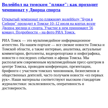
Волейбол на томском "пляже": как проходит
чемпионат у Дворца спорта
Открытый чемпионат по пляжному волейболу "Буря в
Сибири" проходит в Томске 10–12 июля на кортах возле
Дворца зрелищ и спорта. Участие в нем принимают 56
команд. Подробности – на фото РИА Томск.
РИА Томск — это мультимедийное информационное
агентство. На нашем портале — все свежие новости Томска и
Томской области, а также интервью, аналитика, актуальные
комментарии, фотоленты, видеорепортажи и инфографика,
новости о последних событиях и афиша Томска. Мы
располагаем современным мультимедийным пресс-центром в
центре Томска, проводим конференции, презентации,
брифинги с участием томских чиновников, бизнесменов и
общественных деятелей, часто получаем новости «из первых
рук». Наши материалы соответствуют высоким стандартам
журналистики: эксклюзивность, оперативность и
достоверность.