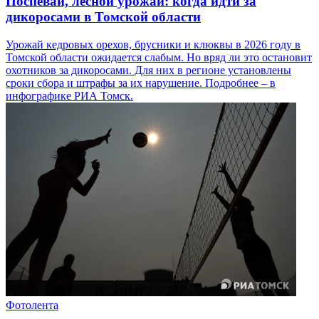
Поспевай, лесной урожай: когда идти за
дикоросами в Томской области
Урожай кедровых орехов, брусники и клюквы в 2026 году в
Томской области ожидается слабым. Но вряд ли это остановит
охотников за дикоросами. Для них в регионе установлены
сроки сбора и штрафы за их нарушение. Подробнее – в
инфографике РИА Томск.
Фотолента