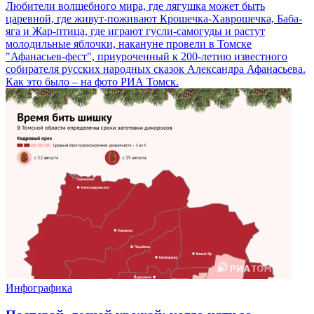
Любители волшебного мира, где лягушка может быть
царевной, где живут-поживают Крошечка-Хаврошечка, Баба-
яга и Жар-птица, где играют гусли-самогуды и растут
молодильные яблочки, накануне провели в Томске
"Афанасьев-фест", приуроченный к 200-летию известного
собирателя русских народных сказок Александра Афанасьева.
Как это было – на фото РИА Томск.
Инфографика