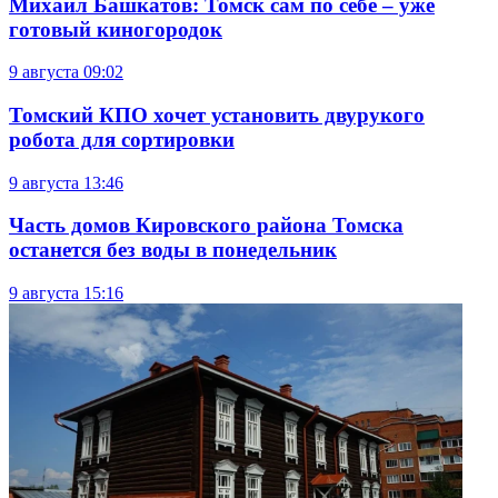
Михаил Башкатов: Томск сам по себе – уже
готовый киногородок
9 августа
09:02
Томский КПО хочет установить двурукого
робота для сортировки
9 августа
13:46
Часть домов Кировского района Томска
останется без воды в понедельник
9 августа
15:16