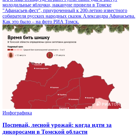
молодильные яблочки, накануне провели в Томске
"Афанасьев-фест", приуроченный к 200-летию известного
собирателя русских народных сказок Александра Афанасьева.
Как это было – на фото РИА Томск.
Инфографика
Поспевай, лесной урожай: когда идти за
дикоросами в Томской области