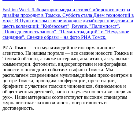
Fashion Week Лаборатории моды и стиля Сибирского центра
дизайна проходит в Томске. Суббота стала Днем технологий в
моде. В Пушкинском сквере молодые дизайнеры представили
шесть коллекций: "Киберсовет", Reverie, "Палимпсест",
"Повседневность заново", "Память традиций" и "Неудачное
свидание". Свежие образы – на фото РИА Томск.
РИА Томск — это мультимедийное информационное
агентство. На нашем портале — все свежие новости Томска и
Томской области, а также интервью, аналитика, актуальные
комментарии, фотоленты, видеорепортажи и инфографика,
новости о последних событиях и афиша Томска. Мы
располагаем современным мультимедийным пресс-центром в
центре Томска, проводим конференции, презентации,
брифинги с участием томских чиновников, бизнесменов и
общественных деятелей, часто получаем новости «из первых
рук». Наши материалы соответствуют высоким стандартам
журналистики: эксклюзивность, оперативность и
достоверность.