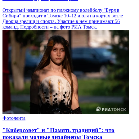
Открытый чемпионат по пляжному волейболу "Буря в
Сибири" проходит в Томске 10–12 июля на кортах возле
Дворца зрелищ и спорта. Участие в нем принимают 56
команд. Подробности – на фото РИА Томск.
Фотолента
"Киберсовет" и "Память традиций": что
показали модные дизайнеры Томска