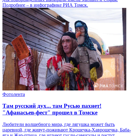
Подробнее – в инфографике РИА Томск.
Фотолента
Там русский дух... там Русью пахнет!
"Афанасьев-фест" прошел в Томске
Любители волшебного мира, где лягушка может быть
царевной, где живут-поживают Крошечка-Хаврошечка, Баба-
яга и Жар-птица, где играют гусли-самогуды и растут