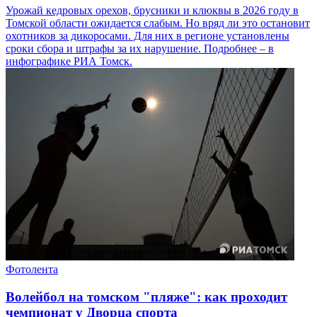
Урожай кедровых орехов, брусники и клюквы в 2026 году в
Томской области ожидается слабым. Но вряд ли это остановит
охотников за дикоросами. Для них в регионе установлены
сроки сбора и штрафы за их нарушение. Подробнее – в
инфографике РИА Томск.
Фотолента
Волейбол на томском "пляже": как проходит
чемпионат у Дворца спорта