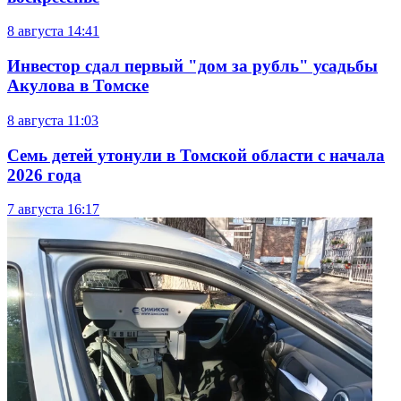
8 августа
14:41
Инвестор сдал первый "дом за рубль" усадьбы
Акулова в Томске
8 августа
11:03
Семь детей утонули в Томской области с начала
2026 года
7 августа
16:17