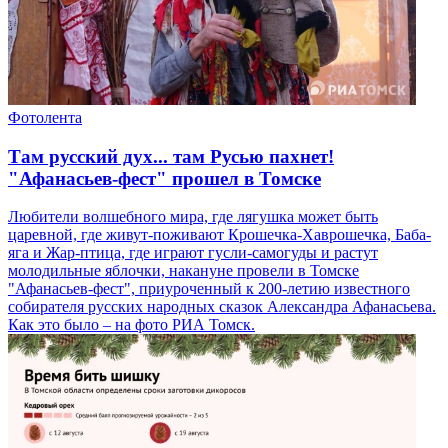
Фотолента
Там русский дух... там Русью пахнет!
"Афанасьев-фест" прошел в Томске
Любители волшебного мира, где лягушка может быть
царевной, где живут-поживают Крошечка-Хаврошечка, Баба-
яга и Жар-птица, где играют гусли-самогуды и растут
молодильные яблочки, накануне провели в Томске
"Афанасьев-фест", приуроченный к 200-летию известного
собирателя русских народных сказок Александра Афанасьева.
Как это было – на фото РИА Томск.