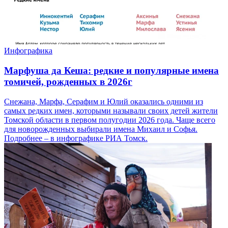
Инфографика
Марфуша да Кеша: редкие и популярные имена
томичей, рожденных в 2026г
Снежана, Марфа, Серафим и Юлий оказались одними из
самых редких имен, которыми называли своих детей жители
Томской области в первом полугодии 2026 года. Чаще всего
для новорожденных выбирали имена Михаил и Софья.
Подробнее – в инфографике РИА Томск.