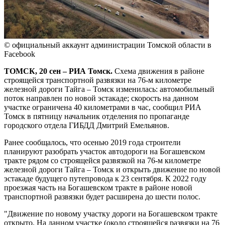
© официальный аккаунт администрации Томской области в
Facebook
ТОМСК, 20 сен – РИА Томск.
Схема движения в районе
строящейся транспортной развязки на 76-м километре
железной дороги Тайга – Томск изменилась: автомобильный
поток направлен по новой эстакаде; скорость на данном
участке ограничена 40 километрами в час, сообщил РИА
Томск в пятницу начальник отделения по пропаганде
городского отдела ГИБДД Дмитрий Емельянов.
Ранее сообщалось, что осенью 2019 года строители
планируют разобрать участок автодороги на Богашевском
тракте рядом со строящейся развязкой на 76-м километре
железной дороги Тайга – Томск и открыть движение по новой
эстакаде будущего путепровода к 23 сентября. К 2022 году
проезжая часть на Богашевском тракте в районе новой
транспортной развязки будет расширена до шести полос.
"Движение по новому участку дороги на Богашевском тракте
открыто. На данном участке (около строящейся развязки на 76