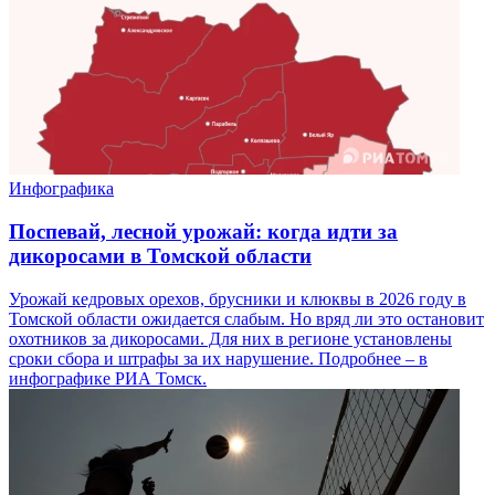
Инфографика
Поспевай, лесной урожай: когда идти за
дикоросами в Томской области
Урожай кедровых орехов, брусники и клюквы в 2026 году в
Томской области ожидается слабым. Но вряд ли это остановит
охотников за дикоросами. Для них в регионе установлены
сроки сбора и штрафы за их нарушение. Подробнее – в
инфографике РИА Томск.