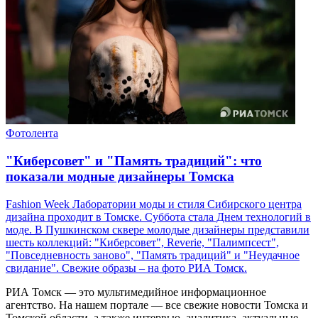
Фотолента
"Киберсовет" и "Память традиций": что
показали модные дизайнеры Томска
Fashion Week Лаборатории моды и стиля Сибирского центра
дизайна проходит в Томске. Суббота стала Днем технологий в
моде. В Пушкинском сквере молодые дизайнеры представили
шесть коллекций: "Киберсовет", Reverie, "Палимпсест",
"Повседневность заново", "Память традиций" и "Неудачное
свидание". Свежие образы – на фото РИА Томск.
РИА Томск — это мультимедийное информационное
агентство. На нашем портале — все свежие новости Томска и
Томской области, а также интервью, аналитика, актуальные