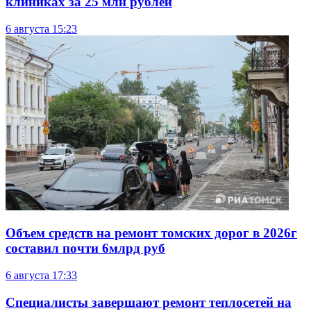
клиниках за 25 млн рублей
6 августа
15:23
Объем средств на ремонт томских дорог в 2026г
составил почти 6млрд руб
6 августа
17:33
Специалисты завершают ремонт теплосетей на