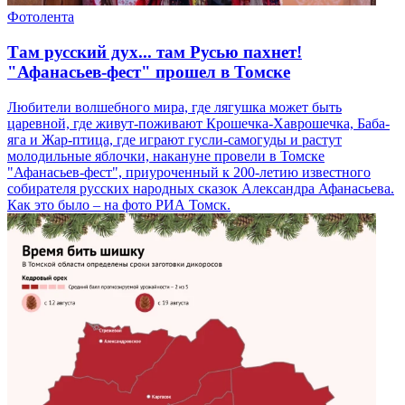
Фотолента
Там русский дух... там Русью пахнет!
"Афанасьев-фест" прошел в Томске
Любители волшебного мира, где лягушка может быть
царевной, где живут-поживают Крошечка-Хаврошечка, Баба-
яга и Жар-птица, где играют гусли-самогуды и растут
молодильные яблочки, накануне провели в Томске
"Афанасьев-фест", приуроченный к 200-летию известного
собирателя русских народных сказок Александра Афанасьева.
Как это было – на фото РИА Томск.