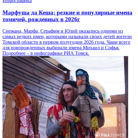
Инфографика
Марфуша да Кеша: редкие и популярные имена
томичей, рожденных в 2026г
Снежана, Марфа, Серафим и Юлий оказались одними из
самых редких имен, которыми называли своих детей жители
Томской области в первом полугодии 2026 года. Чаще всего
для новорожденных выбирали имена Михаил и Софья.
Подробнее – в инфографике РИА Томск.