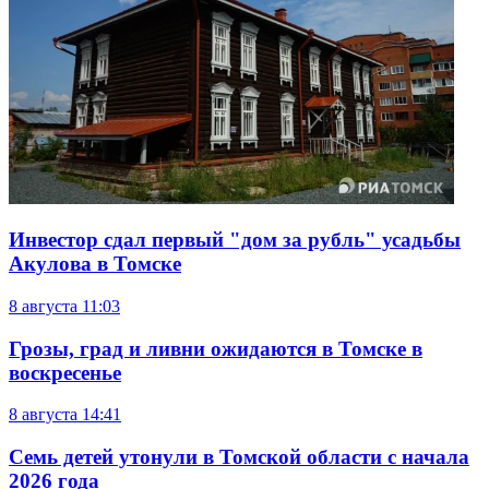
Инвестор сдал первый "дом за рубль" усадьбы
Акулова в Томске
8 августа
11:03
Грозы, град и ливни ожидаются в Томске в
воскресенье
8 августа
14:41
Семь детей утонули в Томской области с начала
2026 года