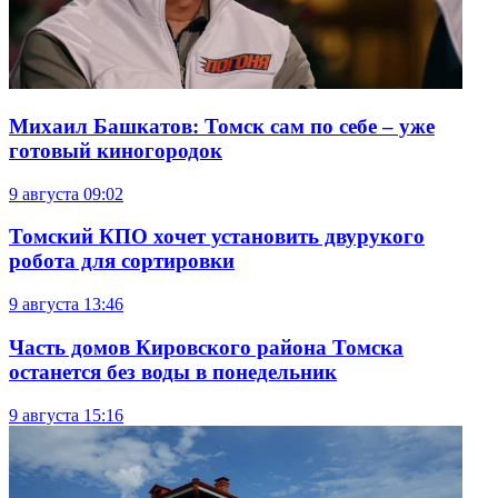
Михаил Башкатов: Томск сам по себе – уже
готовый киногородок
9 августа
09:02
Томский КПО хочет установить двурукого
робота для сортировки
9 августа
13:46
Часть домов Кировского района Томска
останется без воды в понедельник
9 августа
15:16