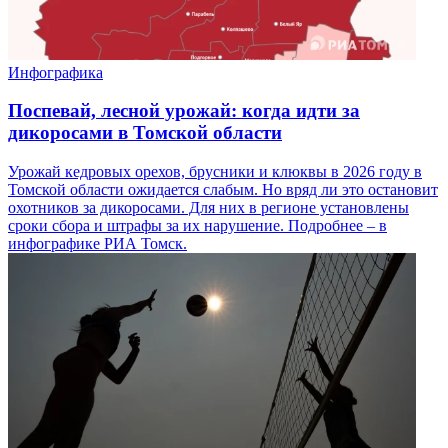
Инфографика
Поспевай, лесной урожай: когда идти за
дикоросами в Томской области
Урожай кедровых орехов, брусники и клюквы в 2026 году в
Томской области ожидается слабым. Но вряд ли это остановит
охотников за дикоросами. Для них в регионе установлены
сроки сбора и штрафы за их нарушение. Подробнее – в
инфографике РИА Томск.