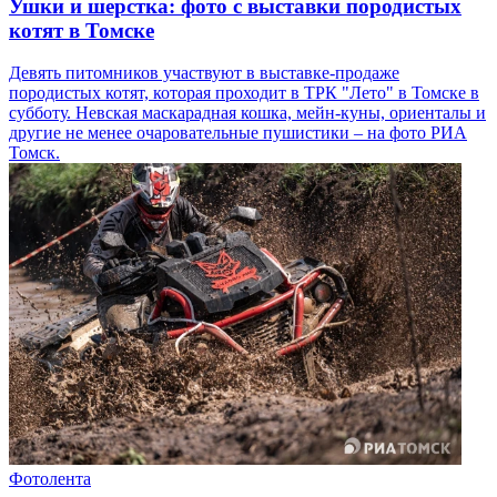
Ушки и шерстка: фото с выставки породистых
котят в Томске
Девять питомников участвуют в выставке-продаже
породистых котят, которая проходит в ТРК "Лето" в Томске в
субботу. Невская маскарадная кошка, мейн-куны, ориенталы и
другие не менее очаровательные пушистики – на фото РИА
Томск.
Фотолента