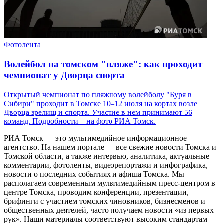
Фотолента
Волейбол на томском "пляже": как проходит
чемпионат у Дворца спорта
Открытый чемпионат по пляжному волейболу "Буря в
Сибири" проходит в Томске 10–12 июля на кортах возле
Дворца зрелищ и спорта. Участие в нем принимают 56
команд. Подробности – на фото РИА Томск.
РИА Томск — это мультимедийное информационное
агентство. На нашем портале — все свежие новости Томска и
Томской области, а также интервью, аналитика, актуальные
комментарии, фотоленты, видеорепортажи и инфографика,
новости о последних событиях и афиша Томска. Мы
располагаем современным мультимедийным пресс-центром в
центре Томска, проводим конференции, презентации,
брифинги с участием томских чиновников, бизнесменов и
общественных деятелей, часто получаем новости «из первых
рук». Наши материалы соответствуют высоким стандартам