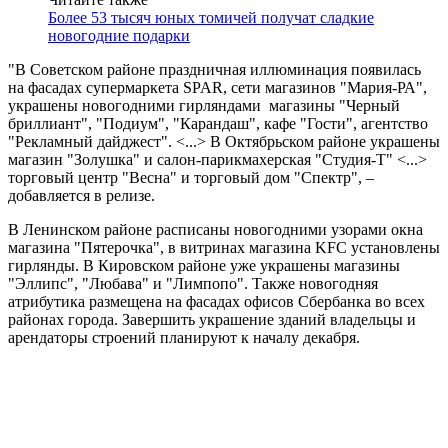
Более 53 тысяч юных томичей получат сладкие
новогодние подарки
"В Советском районе праздничная иллюминация появилась
на фасадах супермаркета SPAR, сети магазинов "Мария-РА",
украшены новогодними гирляндами магазины "Черный
бриллиант", "Подиум", "Карандаш", кафе "Гости", агентство
"Рекламный дайджест". <...> В Октябрьском районе украшены
магазин "Золушка" и салон-парикмахерская "Студия-Т" <...>
торговый центр "Весна" и торговый дом "Спектр", –
добавляется в релизе.
В Ленинском районе расписаны новогодними узорами окна
магазина "Пятерочка", в витринах магазина KFC установлены
гирлянды. В Кировском районе уже украшены магазины
"Эллипс", "Любава" и "Лимпопо". Также новогодняя
атрибутика размещена на фасадах офисов Сбербанка во всех
районах города. Завершить украшение зданий владельцы и
арендаторы строений планируют к началу декабря.