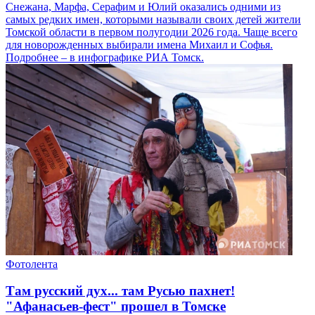
Снежана, Марфа, Серафим и Юлий оказались одними из
самых редких имен, которыми называли своих детей жители
Томской области в первом полугодии 2026 года. Чаще всего
для новорожденных выбирали имена Михаил и Софья.
Подробнее – в инфографике РИА Томск.
Фотолента
Там русский дух... там Русью пахнет!
"Афанасьев-фест" прошел в Томске