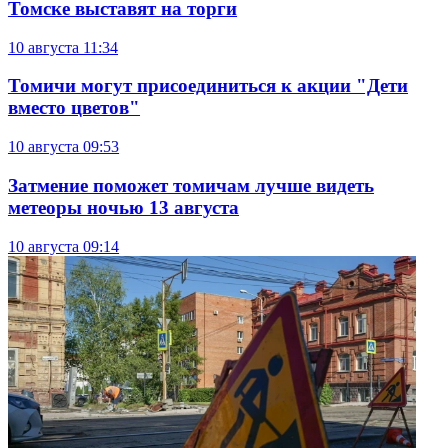
Томске выставят на торги
10 августа
11:34
Томичи могут присоединиться к акции "Дети
вместо цветов"
10 августа
09:53
Затмение поможет томичам лучше видеть
метеоры ночью 13 августа
10 августа
09:14