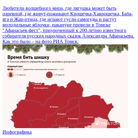
Любители волшебного мира, где лягушка может быть
царевной, где живут-поживают Крошечка-Хаврошечка, Баба-
яга и Жар-птица, где играют гусли-самогуды и растут
молодильные яблочки, накануне провели в Томске
"Афанасьев-фест", приуроченный к 200-летию известного
собирателя русских народных сказок Александра Афанасьева.
Как это было – на фото РИА Томск.
Инфографика