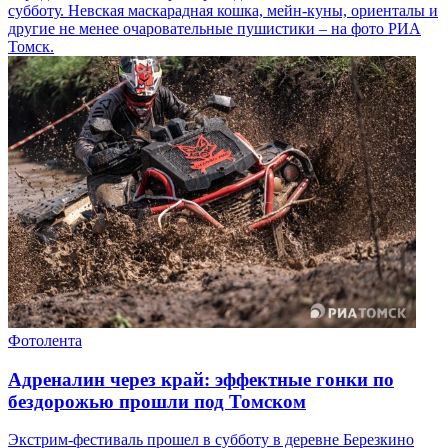
субботу. Невская маскарадная кошка, мейн-куны, ориенталы и
другие не менее очаровательные пушистики – на фото РИА
Томск.
Фотолента
Адреналин через край: эффектные гонки по
бездорожью прошли под Томском
Экстрим-фестиваль прошел в субботу в деревне Березкино