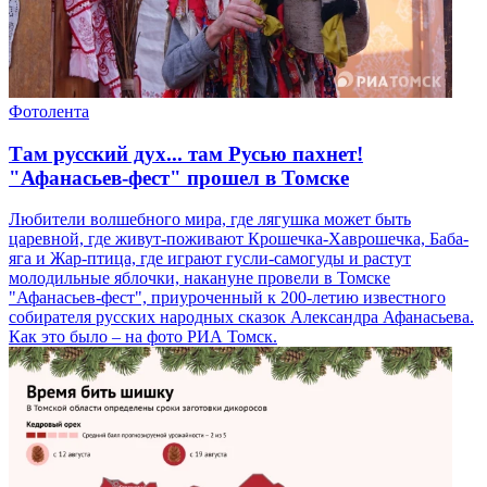
Фотолента
Там русский дух... там Русью пахнет!
"Афанасьев-фест" прошел в Томске
Любители волшебного мира, где лягушка может быть
царевной, где живут-поживают Крошечка-Хаврошечка, Баба-
яга и Жар-птица, где играют гусли-самогуды и растут
молодильные яблочки, накануне провели в Томске
"Афанасьев-фест", приуроченный к 200-летию известного
собирателя русских народных сказок Александра Афанасьева.
Как это было – на фото РИА Томск.