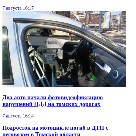
7 августа
16:17
Два авто начали фотовидеофиксацию
нарушений ПДД на томских дорогах
7 августа
16:14
Подросток на мотоцикле погиб в ДТП с
лесовозом в Томской области