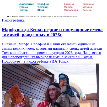
Инфографика
Марфуша да Кеша: редкие и популярные имена
томичей, рожденных в 2026г
Снежана, Марфа, Серафим и Юлий оказались одними из
самых редких имен, которыми называли своих детей жители
Томской области в первом полугодии 2026 года. Чаще всего
для новорожденных выбирали имена Михаил и Софья.
Подробнее – в инфографике РИА Томск.