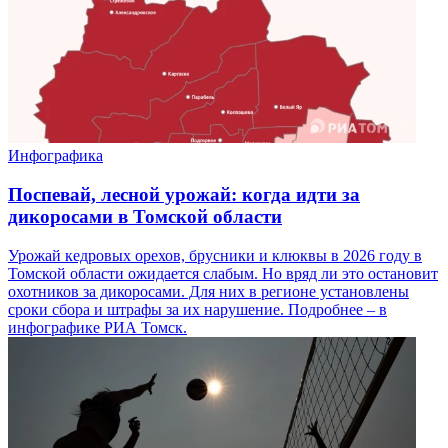
Инфографика
Поспевай, лесной урожай: когда идти за
дикоросами в Томской области
Урожай кедровых орехов, брусники и клюквы в 2026 году в
Томской области ожидается слабым. Но вряд ли это остановит
охотников за дикоросами. Для них в регионе установлены
сроки сбора и штрафы за их нарушение. Подробнее – в
инфографике РИА Томск.