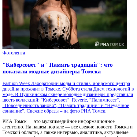
Фотолента
"Киберсовет" и "Память традиций": что
показали модные дизайнеры Томска
Fashion Week Лаборатории моды и стиля Сибирского центра
дизайна проходит в Томске. Суббота стала Днем технологий в
моде. В Пушкинском сквере молодые дизайнеры представили
шесть коллекций: "Киберсовет", Reverie, "Палимпсест",
"Повседневность заново", "Память традиций" и "Неудачное
свидание". Свежие образы – на фото РИА Томск.
РИА Томск — это мультимедийное информационное
агентство. На нашем портале — все свежие новости Томска и
Томской области, а также интервью, аналитика, актуальные