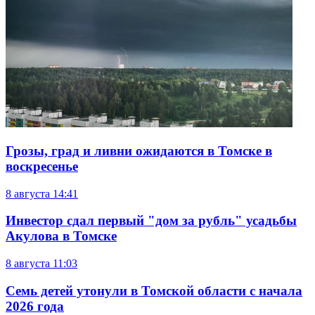
Грозы, град и ливни ожидаются в Томске в
воскресенье
8 августа
14:41
Инвестор сдал первый "дом за рубль" усадьбы
Акулова в Томске
8 августа
11:03
Семь детей утонули в Томской области с начала
2026 года