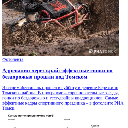
Фотолента
Адреналин через край: эффектные гонки по
бездорожью прошли под Томском
Экстрим-фестиваль прошел в субботу в деревне Березкино
Томского района. В программе – соревновательные заезды,
гонки по бездорожью и тест-драйвы квадроциклов. Самые
эффектные кадры спортивного праздника – в фотоленте РИА
Томск.