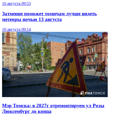
10 августа
09:53
Затмение поможет томичам лучше видеть
метеоры ночью 13 августа
10 августа
09:14
Мэр Томска: в 2027г отремонтируем ул Розы
Люксембург до конца