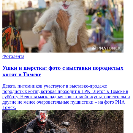
Фотолента
Ушки и шерстка: фото с выставки породистых
котят в Томске
Девять питомников участвуют в выставке-продаже
породистых котят, которая проходит в ТРК "Лето" в Томске в
субботу. Невская маскарадная кошка, мейн-куны, ориенталы и
другие не менее очаровательные пушистики – на фото РИА
Томск.