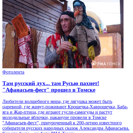
Фотолента
Там русский дух... там Русью пахнет!
"Афанасьев-фест" прошел в Томске
Любители волшебного мира, где лягушка может быть
царевной, где живут-поживают Крошечка-Хаврошечка, Баба-
яга и Жар-птица, где играют гусли-самогуды и растут
молодильные яблочки, накануне провели в Томске
"Афанасьев-фест", приуроченный к 200-летию известного
собирателя русских народных сказок Александра Афанасьева.