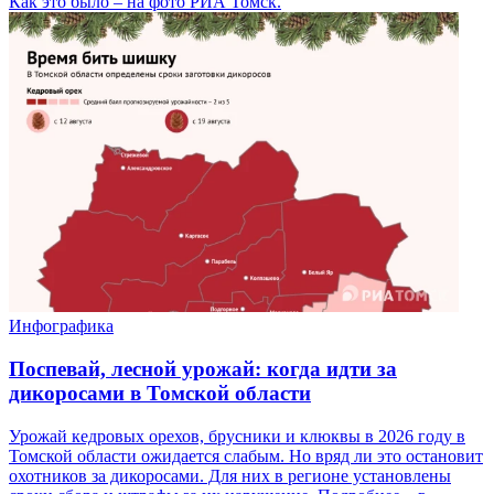
Как это было – на фото РИА Томск.
Инфографика
Поспевай, лесной урожай: когда идти за
дикоросами в Томской области
Урожай кедровых орехов, брусники и клюквы в 2026 году в
Томской области ожидается слабым. Но вряд ли это остановит
охотников за дикоросами. Для них в регионе установлены