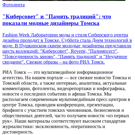
Фотолента
"Киберсовет" и "Память традиций": что
показали модные дизайнеры Томска
Fashion Week Лаборатории моды и стиля Сибирского центра
дизайна проходит в Томске. Суббота стала Днем технологий в
моде. В Пушкинском сквере молодые дизайнеры представили
шесть коллекций: "Киберсовет", Reverie, "Палимпсест",
"Повседневность заново", "Память традиций" и "Неудачное
свидание". Свежие образы – на фото РИА Томск.
РИА Томск — это мультимедийное информационное
агентство. На нашем портале — все свежие новости Томска и
Томской области, а также интервью, аналитика, актуальные
комментарии, фотоленты, видеорепортажи и инфографика,
новости о последних событиях и афиша Томска. Мы
располагаем современным мультимедийным пресс-центром в
центре Томска, проводим конференции, презентации,
брифинги с участием томских чиновников, бизнесменов и
общественных деятелей, часто получаем новости «из первых
рук». Наши материалы соответствуют высоким стандартам
журналистики: эксклюзивность, оперативность и
достоверность.