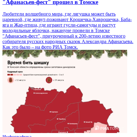
"Афанасьев-фест" прошел в Томске
Любители волшебного мира, где лягушка может быть
царевной, где живут-поживают Крошечка-Хаврошечка, Баба-
яга и Жар-птица, где играют гусли-самогуды и растут
молодильные яблочки, накануне провели в Томске
"Афанасьев-фест", приуроченный к 200-летию известного
собирателя русских народных сказок Александра Афанасьева.
Как это было – на фото РИА Томск.
Инфографика