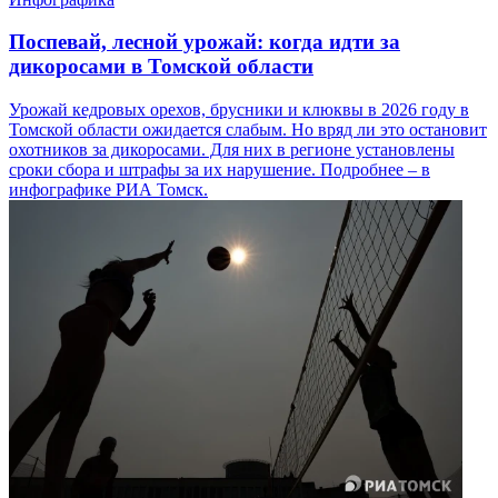
Поспевай, лесной урожай: когда идти за
дикоросами в Томской области
Урожай кедровых орехов, брусники и клюквы в 2026 году в
Томской области ожидается слабым. Но вряд ли это остановит
охотников за дикоросами. Для них в регионе установлены
сроки сбора и штрафы за их нарушение. Подробнее – в
инфографике РИА Томск.