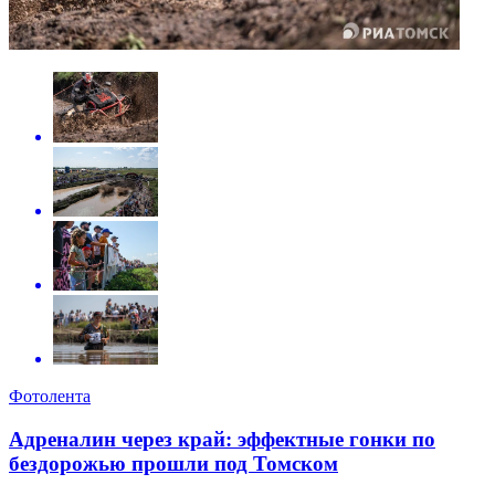
Фотолента
Адреналин через край: эффектные гонки по
бездорожью прошли под Томском