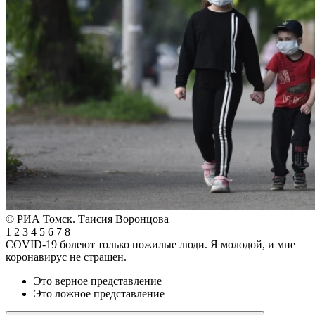
© РИА Томск. Таисия Воронцова
1
2
3
4
5
6
7
8
COVID-19 болеют только пожилые люди. Я молодой, и мне
коронавирус не страшен.
Это верное представление
Это ложное представление