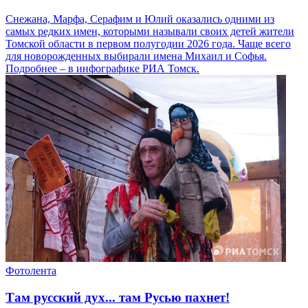
Снежана, Марфа, Серафим и Юлий оказались одними из
самых редких имен, которыми называли своих детей жители
Томской области в первом полугодии 2026 года. Чаще всего
для новорожденных выбирали имена Михаил и Софья.
Подробнее – в инфографике РИА Томск.
Фотолента
Там русский дух... там Русью пахнет!