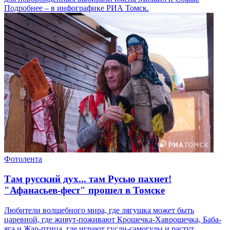
Подробнее – в инфографике РИА Томск.
Фотолента
Там русский дух... там Русью пахнет!
"Афанасьев-фест" прошел в Томске
Любители волшебного мира, где лягушка может быть
царевной, где живут-поживают Крошечка-Хаврошечка, Баба-
яга и Жар-птица, где играют гусли-самогуды и растут