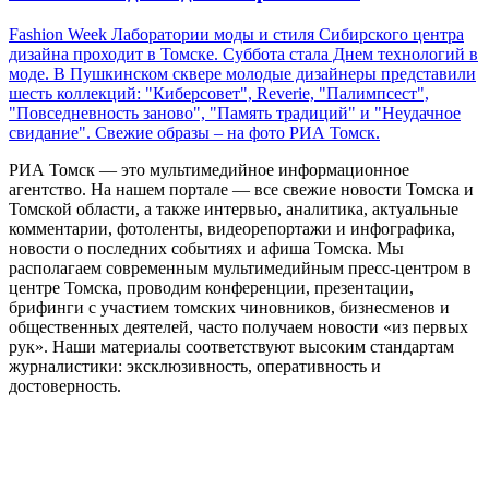
Fashion Week Лаборатории моды и стиля Сибирского центра
дизайна проходит в Томске. Суббота стала Днем технологий в
моде. В Пушкинском сквере молодые дизайнеры представили
шесть коллекций: "Киберсовет", Reverie, "Палимпсест",
"Повседневность заново", "Память традиций" и "Неудачное
свидание". Свежие образы – на фото РИА Томск.
РИА Томск — это мультимедийное информационное
агентство. На нашем портале — все свежие новости Томска и
Томской области, а также интервью, аналитика, актуальные
комментарии, фотоленты, видеорепортажи и инфографика,
новости о последних событиях и афиша Томска. Мы
располагаем современным мультимедийным пресс-центром в
центре Томска, проводим конференции, презентации,
брифинги с участием томских чиновников, бизнесменов и
общественных деятелей, часто получаем новости «из первых
рук». Наши материалы соответствуют высоким стандартам
журналистики: эксклюзивность, оперативность и
достоверность.