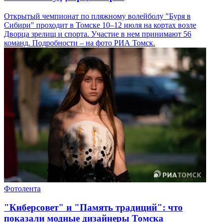
Открытый чемпионат по пляжному волейболу "Буря в
Сибири" проходит в Томске 10–12 июля на кортах возле
Дворца зрелищ и спорта. Участие в нем принимают 56
команд. Подробности – на фото РИА Томск.
Фотолента
"Киберсовет" и "Память традиций": что
показали модные дизайнеры Томска