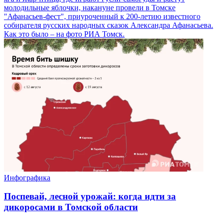
молодильные яблочки, накануне провели в Томске
"Афанасьев-фест", приуроченный к 200-летию известного
собирателя русских народных сказок Александра Афанасьева.
Как это было – на фото РИА Томск.
Инфографика
Поспевай, лесной урожай: когда идти за
дикоросами в Томской области