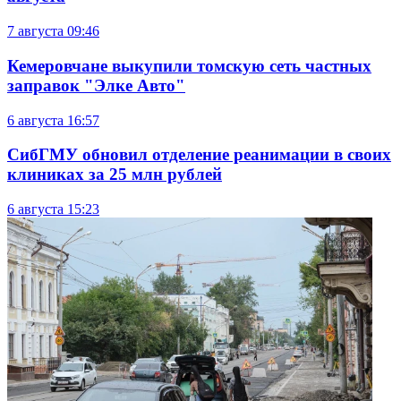
7 августа
09:46
Кемеровчане выкупили томскую сеть частных
заправок "Элке Авто"
6 августа
16:57
СибГМУ обновил отделение реанимации в своих
клиниках за 25 млн рублей
6 августа
15:23