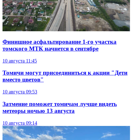
Финишное асфальтирование 1-го участка
томского МТК начнется в сентябре
10 августа
11:45
Томичи могут присоединиться к акции "Дети
вместо цветов"
10 августа
09:53
Затмение поможет томичам лучше видеть
метеоры ночью 13 августа
10 августа
09:14