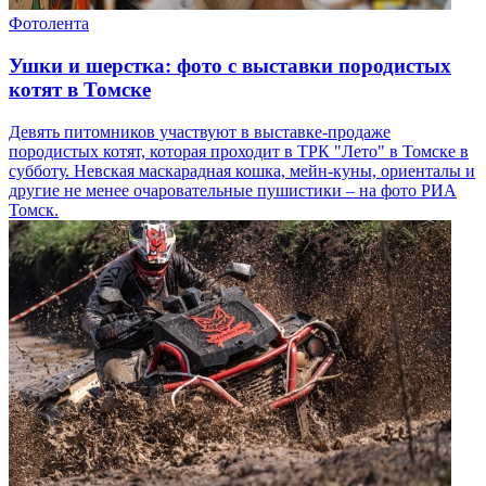
Фотолента
Ушки и шерстка: фото с выставки породистых
котят в Томске
Девять питомников участвуют в выставке-продаже
породистых котят, которая проходит в ТРК "Лето" в Томске в
субботу. Невская маскарадная кошка, мейн-куны, ориенталы и
другие не менее очаровательные пушистики – на фото РИА
Томск.