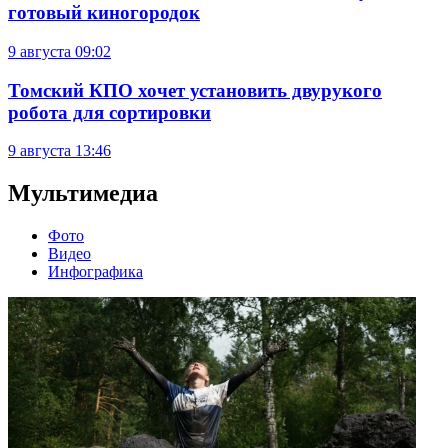
готовый киногородок
9 августа
09:02
Томский КПО хочет установить двурукого
робота для сортировки
9 августа
13:46
Мультимедиа
Фото
Видео
Инфографика