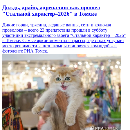
Дождь, драйв, адреналин: как прошел
"Стальной характер–2026" в Томске
Дикие горки, трясина, ледяные ванны, сети и колючая
проволока – всего 23 препятствия прошли в субботу
участники экстремального забега "Стальной характер – 2026"
в Томске. Самые яркие моменты с трассы, где страх уступает
место решимости, а незнакомцы становятся командой – в
фотоленте РИА Томск.