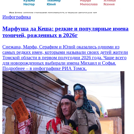
Инфографика
Марфуша да Кеша: редкие и популярные имена
томичей, рожденных в 2026г
Снежана, Марфа, Серафим и Юлий оказались одними из
самых редких имен, которыми называли своих детей жители
Томской области в первом полугодии 2026 года. Чаще всего
для новорожденных выбирали имена Михаил и Софья.
Подробнее – в инфографике РИА Томск.