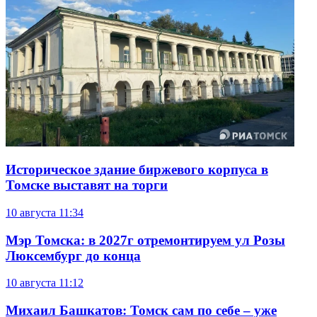
Историческое здание биржевого корпуса в
Томске выставят на торги
10 августа
11:34
Мэр Томска: в 2027г отремонтируем ул Розы
Люксембург до конца
10 августа
11:12
Михаил Башкатов: Томск сам по себе – уже