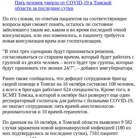
Пять человек умерло от COVID-19 в Томской
области за последние сутки
По его словам, по ответам пациентов на соответствующие
вопросы врач сможет понять, осталось ли состояние
заболевшего таким же, каким и во время последней очной
консультации, или оно изменилось, и пациенту требуется
новая консультация врача или госпитализация.
"В этих трех сценариях будут приниматься решения,
согласовываться со старшим врачом, который будет работать с
группой из десяти человек – всего будет три группы, которые
будут принимать эти звонки 24/7", – добавил замгубернатора.
Ранее также сообщалось, что дефицит сотрудников бригад
скорой помощи в Томске на 16 октября составлял 108 человек,
а всего в бригадах работают 624 специалиста. Кроме того, в
БСМП Томска, в которой в октябре был развернут еще один
респираторный госпиталь для работы с больными COVID-19,
не хватает сотрудников: пять врачей-анестезиологов-
реаниматологов и 10 врачей-терапевтов.
По данным на 16 октября, в Томской области выявлено 9 582
случая заражения новой коронавирусной инфекцией (180 из
них подтвердились за последние сутки), 7181 пациент