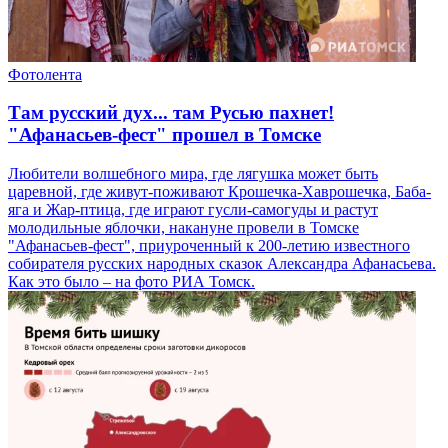
Фотолента
Там русский дух... там Русью пахнет!
"Афанасьев-фест" прошел в Томске
Любители волшебного мира, где лягушка может быть
царевной, где живут-поживают Крошечка-Хаврошечка, Баба-
яга и Жар-птица, где играют гусли-самогуды и растут
молодильные яблочки, накануне провели в Томске
"Афанасьев-фест", приуроченный к 200-летию известного
собирателя русских народных сказок Александра Афанасьева.
Как это было – на фото РИА Томск.