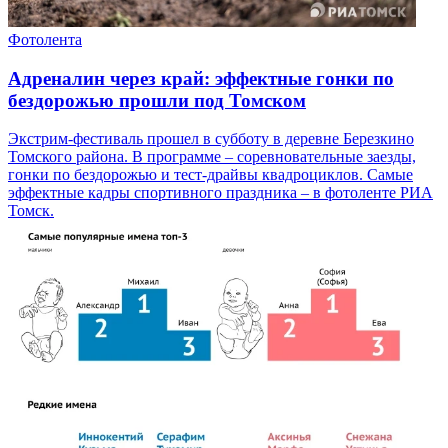
Фотолента
Адреналин через край: эффектные гонки по
бездорожью прошли под Томском
Экстрим-фестиваль прошел в субботу в деревне Березкино
Томского района. В программе – соревновательные заезды,
гонки по бездорожью и тест-драйвы квадроциклов. Самые
эффектные кадры спортивного праздника – в фотоленте РИА
Томск.